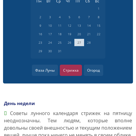
Пн
Вт
Ср
Чт
Пт
Сб
Вс
1
2
3
4
5
6
7
8
9
10
11
12
13
14
15
16
17
18
19
20
21
22
23
24
25
26
27
28
29
30
31
Фаза Луны
Стрижка
Огород
День недели
Советы лунного календаря стрижек на пятницу
неоднозначны. Тем людям, которые вполне
довольны своей внешностью и текущим положением
вещей, лучше пока ничего не менять в своем облике.