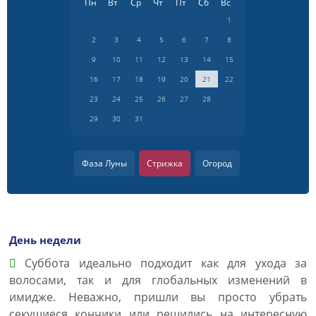
Пн
Вт
Ср
Чт
Пт
Сб
Вс
1
2
3
4
5
6
7
8
9
10
11
12
13
14
15
16
17
18
19
20
21
22
23
24
25
26
27
28
29
30
31
Фаза Луны
Стрижка
Огород
День недели
Суббота идеально подходит как для ухода за
волосами, так и для глобальных изменений в
имидже. Неважно, пришли вы просто убрать
секущиеся кончики или решились на интересную