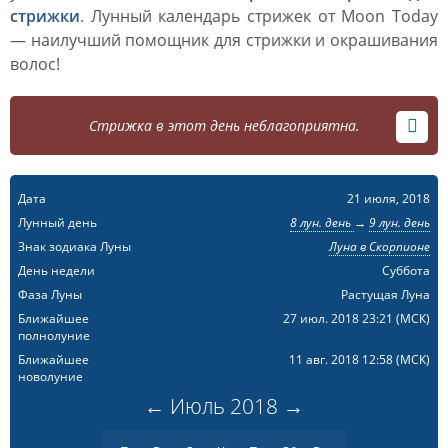
стрижки
. Лунный календарь стрижек от Moon Today
— наилучший помощник для стрижки и окрашивания
волос!
Стрижка в этот день неблагоприятна.
Дата
21 июля, 2018
Лунный день
8 лун. день
→
9 лун. день
Знак зодиака Луны
Луна в Скорпионе
День недели
Суббота
Фаза Луны
Растущая Луна
Ближайшее
27 июл. 2018 23:21
(МСК)
полнолуние
Ближайшее
11 авг. 2018 12:58
(МСК)
новолуние
←
Июль
2018
→