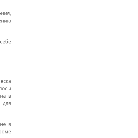
ния,
ению
себе
еска
лосы
на в
 для
уне в
Кроме