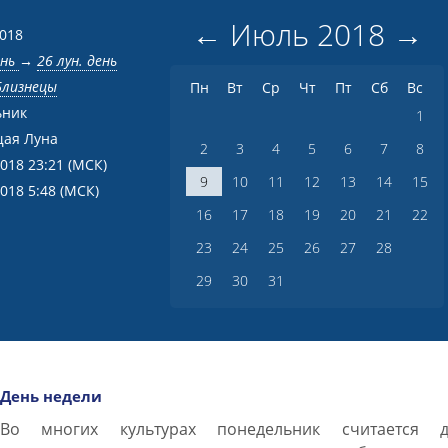
←
Июль
2018
→
2018
ень
→
26 лун. день
Близнецы
Пн
Вт
Ср
Чт
Пт
Сб
Вс
ьник
1
ая Луна
2
3
4
5
6
7
8
2018 23:21
(МСК)
9
10
11
12
13
14
15
2018 5:48
(МСК)
16
17
18
19
20
21
22
23
24
25
26
27
28
29
30
31
День недели
Во многих культурах понедельник считается д