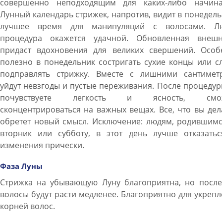
совершенно неподходящим для каких-либо начина
Лунный календарь стрижек, напротив, видит в понедел
лучшее время для манипуляций с волосами. Л
процедура окажется удачной. Обновленная внешн
придаст вдохновения для великих свершений. Особ
полезно в понедельник состригать сухие концы или с
подправлять стрижку. Вместе с лишними сантимет
уйдут невзгоды и пустые переживания. После процеду
почувствуете легкость и ясность, смож
сконцентрироваться на важных вещах. Все, что вы дел
обретет новый смысл. Исключение: людям, родившимс
вторник или субботу, в этот день лучше отказатьс
изменения прически.
Фаза Луны
Стрижка на убывающую Луну благоприятна, но после
волосы будут расти медленее. Благоприятно для укреп
корней волос.