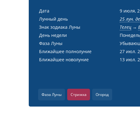
Дата
9 июля, 
Лунный день
25 лун. д
Знак зодиака Луны
Телец
→
День недели
Понедел
Фаза Луны
Убывающ
Ближайшее полнолуние
27 июл. 
Ближайшее новолуние
13 июл. 
Фаза Луны
Стрижка
Огород