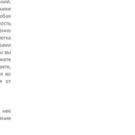
ний.
ьнике
юбая
ость
енно
легка
рами
ры вы
ете
аете,
я во
я от
 нее
ления