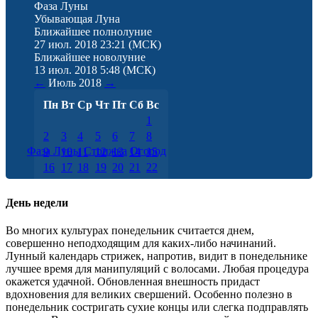
Фаза Луны
Убывающая Луна
Ближайшее полнолуние
27 июл. 2018 23:21
(МСК)
Ближайшее новолуние
13 июл. 2018 5:48
(МСК)
←
Июль
2018
→
Пн
Вт
Ср
Чт
Пт
Сб
Вс
1
2
3
4
5
6
7
8
Фаза Луны
Стрижка
Огород
9
10
11
12
13
14
15
16
17
18
19
20
21
22
23
24
25
26
27
28
29
30
31
День недели
Во многих культурах понедельник считается днем,
совершенно неподходящим для каких-либо начинаний.
Лунный календарь стрижек, напротив, видит в понедельнике
лучшее время для манипуляций с волосами. Любая процедура
окажется удачной. Обновленная внешность придаст
вдохновения для великих свершений. Особенно полезно в
понедельник состригать сухие концы или слегка подправлять