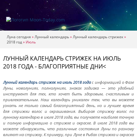
Луна сегодня
»
Лунный календарь
»
Лунный календарь стрижек
»
2018 год
»
Июль
ЛУННЫЙ КАЛЕНДАРЬ СТРИЖЕК НА ИЮЛЬ
2018 ГОДА - БЛАГОПРИЯТНЫЕ ДНИ<
Лунный календарь стрижек на июль 2018 года
с информацией о Фазе
Луны, новолуниях, полнолуниях, знаках зодиака — это удобный
инструмент для тех, кто хочет быть здоровым, счастливым и
привлекательным. Наш календарь уникален тем, что вы можете
узнать не только самый благоприятный день, но и лучшее время
для стрижки волос и окрашивания. Выбирая стрижку волос по
лунному календарю в июле 2018 года, вы получаете наиболее точную
и полную информацию о стрижке и окраске. В июле 2018 года вы
можете обнаружить, что различные состояния Луны по разному
влияют на стрижку. К примеру, при Луне в Рыбах стрижка и окраска