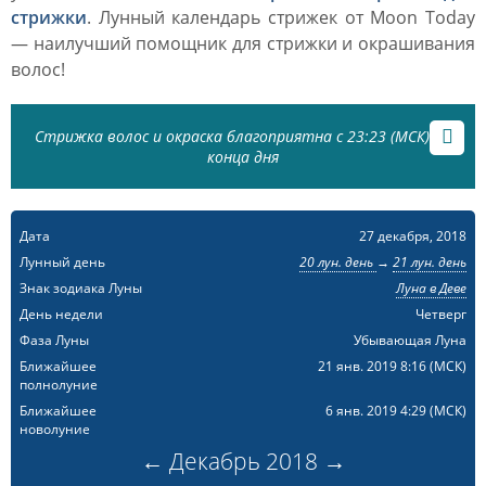
стрижки
. Лунный календарь стрижек от Moon Today
— наилучший помощник для стрижки и окрашивания
волос!
Стрижка волос и окраска благоприятна с 23:23 (МСК) до
конца дня
Дата
27 декабря, 2018
Лунный день
20 лун. день
→
21 лун. день
Знак зодиака Луны
Луна в Деве
День недели
Четверг
Фаза Луны
Убывающая Луна
Ближайшее
21 янв. 2019 8:16
(МСК)
полнолуние
Ближайшее
6 янв. 2019 4:29
(МСК)
новолуние
←
Декабрь
2018
→