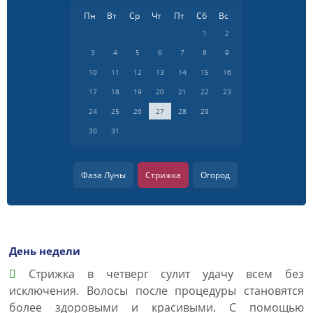
Пн
Вт
Ср
Чт
Пт
Сб
Вс
1
2
3
4
5
6
7
8
9
10
11
12
13
14
15
16
17
18
19
20
21
22
23
24
25
26
27
28
29
30
31
Фаза Луны
Стрижка
Огород
День недели
Cтрижка в четверг сулит удачу всем без
исключения. Волосы после процедуры становятся
более здоровыми и красивыми. С помощью