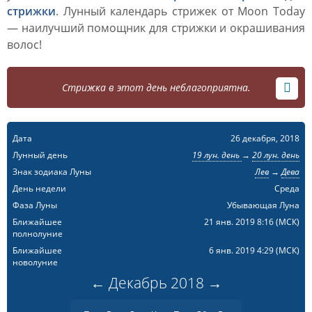
стрижки
. Лунный календарь стрижек от Moon Today
— наилучший помощник для стрижки и окрашивания
волос!
Стрижка в этот день неблагоприятна.
Дата
26 декабря, 2018
Лунный день
19 лун. день
→
20 лун. день
Знак зодиака Луны
Лев
→
Дева
День недели
Среда
Фаза Луны
Убывающая Луна
Ближайшее
21 янв. 2019 8:16
(МСК)
полнолуние
Ближайшее
6 янв. 2019 4:29
(МСК)
новолуние
←
Декабрь
2018
→