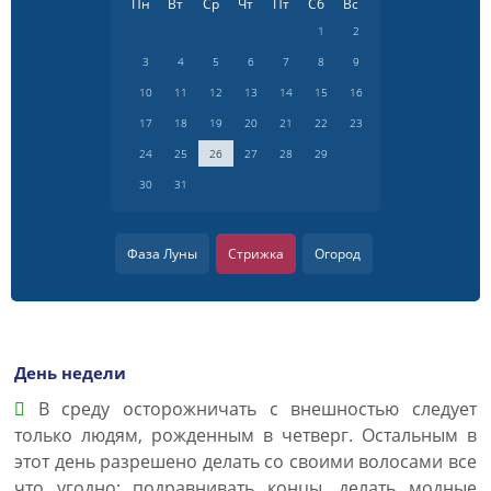
Пн
Вт
Ср
Чт
Пт
Сб
Вс
1
2
3
4
5
6
7
8
9
10
11
12
13
14
15
16
17
18
19
20
21
22
23
24
25
26
27
28
29
30
31
Фаза Луны
Стрижка
Огород
День недели
В среду осторожничать с внешностью следует
только людям, рожденным в четверг. Остальным в
этот день разрешено делать со своими волосами все
что угодно: подравнивать концы, делать модные