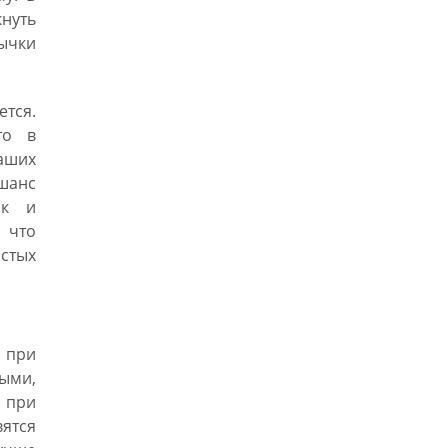
кнуть
ычки
тся.
то в
ваших
шанс
ак и
, что
истых
 при
ыми,
а при
вятся