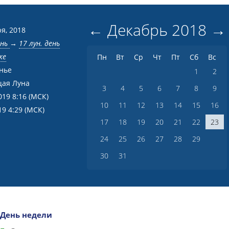
←
Декабрь
2018
→
я, 2018
ень
→
17 лун. день
ке
Пн
Вт
Ср
Чт
Пт
Сб
Вс
нье
1
2
ая Луна
3
4
5
6
7
8
9
019 8:16
(МСК)
10
11
12
13
14
15
16
19 4:29
(МСК)
17
18
19
20
21
22
23
24
25
26
27
28
29
30
31
День недели