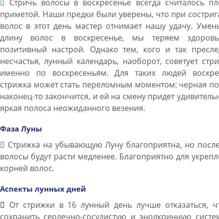
Стричь волосы в воскресенье всегда считалось пл
приметой. Наши предки были уверены, что при состри
волос в этот день мастер отнимает нашу удачу. Уме
длину волос в воскресенье, мы теряем здоров
позитивный настрой. Однако тем, кого и так пресле
несчастья, лунный календарь, наоборот, советует стр
именно по воскресеньям. Для таких людей воскре
стрижка может стать переломным моментом: черная п
наконец-то закончится, и ей на смену придет удивитель
яркая полоса неожиданного везения.
Фаза Луны
Стрижка на убывающую Луну благоприятна, но после
волосы будут расти медленее. Благоприятно для укреп
корней волос.
Аспекты лунных дней
От стрижки в 16 лунный день лучше отказаться, ч
сохранить сердечно-сосудистую и энодкринную систе