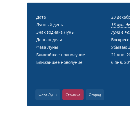
Дата
23 декабр
Лунный день
16 лун. д
Знак зодиака Луны
Луна в Ра
День недели
Воскресе
Фаза Луны
Убывающ
Ближайшее полнолуние
21 янв. 2
Ближайшее новолуние
6 янв. 20
Фаза Луны
Стрижка
Огород