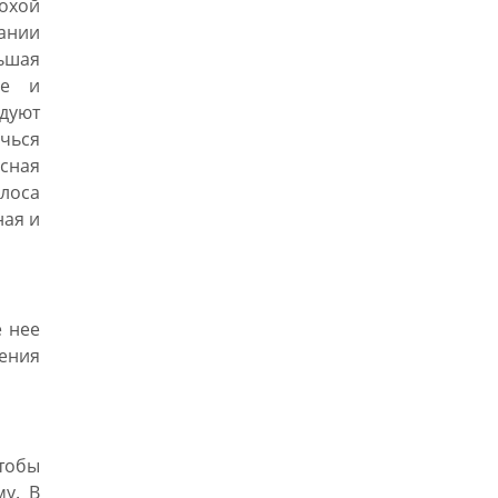
охой
гании
ньшая
ье и
дуют
ичься
сная
олоса
ная и
 нее
ления
тобы
му. В