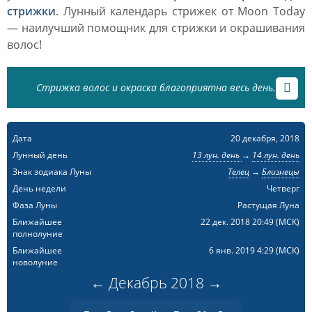
стрижки
. Лунный календарь стрижек от Moon Today
— наилучший помощник для стрижки и окрашивания
волос!
Стрижка волос и окраска благоприятна весь день.
Дата
20 декабря, 2018
Лунный день
13 лун. день
→
14 лун. день
Знак зодиака Луны
Телец
→
Близнецы
День недели
Четверг
Фаза Луны
Растущая Луна
Ближайшее
22 дек. 2018 20:49
(МСК)
полнолуние
Ближайшее
6 янв. 2019 4:29
(МСК)
новолуние
←
Декабрь
2018
→