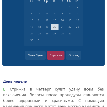
Пн
Вт
Ср
Чт
Пт
Сб
Вс
1
2
3
4
5
6
7
8
9
10
11
12
13
14
15
16
17
18
19
20
21
22
23
24
25
26
27
28
29
30
31
Фаза Луны
Стрижка
Огород
День недели
Cтрижка в четверг сулит удачу всем без
исключения. Волосы после процедуры становятся
более здоровыми и красивыми. С помощью
изменения прически в этот день можно изменить и