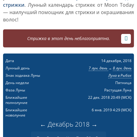
стрижки
. Лунный календарь стрижек от Moon Today
— наилучший помощник для стрижки и окрашивания
волос!
Стрижка в этот день неблагоприятна.
Дата
14 декабря, 2018
Лунный день
7 лун. день
→
8 лун. день
Знак зодиака Луны
Луна в Рыбах
День недели
Пятница
Фаза Луны
Растущая Луна
Ближайшее
22 дек. 2018 20:49
(МСК)
полнолуние
Ближайшее
6 янв. 2019 4:29
(МСК)
новолуние
←
Декабрь
2018
→