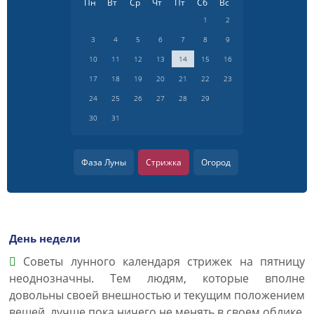
Пн
Вт
Ср
Чт
Пт
Сб
Вс
1
2
3
4
5
6
7
8
9
10
11
12
13
14
15
16
17
18
19
20
21
22
23
24
25
26
27
28
29
30
31
Фаза Луны
Стрижка
Огород
День недели
Советы лунного календаря стрижек на пятницу
неоднозначны. Тем людям, которые вполне
довольны своей внешностью и текущим положением
вещей, лучше пока ничего не менять в своем облике.