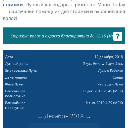
стрижки
. Лунный календарь стрижек от Moon Today
— наилучший помощник для стрижки и окрашивания
волос!
Стрижка волос и окраска благоприятна до 12:15 (МСК)
Дата
12 декабря, 2018
Лунный день
5 лун. день
→
6 лун. день
Знак зодиака Луны
Луна в Водолее
День недели
Среда
Фаза Луны
Растущая Луна
Ближайшее
22 дек. 2018 20:49
(МСК)
полнолуние
Ближайшее
6 янв. 2019 4:29
(МСК)
новолуние
←
Декабрь
2018
→