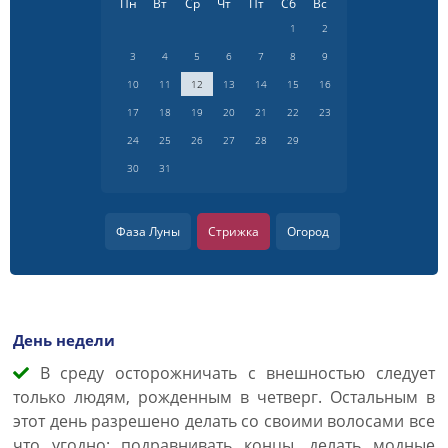
Пн
Вт
Ср
Чт
Пт
Сб
Вс
1
2
3
4
5
6
7
8
9
10
11
12
13
14
15
16
17
18
19
20
21
22
23
24
25
26
27
28
29
30
31
Фаза Луны
Стрижка
Огород
День недели
В среду осторожничать с внешностью следует
только людям, рожденным в четверг. Остальным в
этот день разрешено делать со своими волосами все
что угодно: подравнивать концы, делать модные