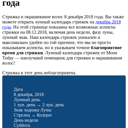
года
Стрижка и окрашивание волос 8 декабря 2018 года. Вы также
можете открыть лунный календарь стрижек на
декабрь 2018
года
. На этой странице показаны все возможные аспекты
стрижки на 08.12.2018, включая день недели, фазу луны,
лунный знак. Наш календарь стрижек уникален и
максимально удобен по той причине, что мы не просто
показываем аспекты, но и указываем точное
благоприятное
время для стрижки
. Лунный календарь стрижек от Moon
Today — наилучший помощник для стрижки и окрашивания
волос!
Стрижка в этот день неблагоприятна.
Дата
8 декабря, 2018
Лунный день
1 лун. день
→
2 лун. день
Знак зодиака Луны
Стрелец
→
Козерог
День недели
Суббота