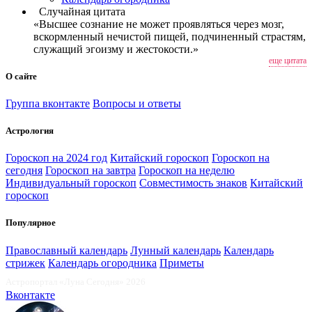
Случайная цитата
«Высшее сознание не может проявляться через мозг,
вскормленный нечистой пищей, подчиненный страстям,
служащий эгоизму и жестокости.»
еще цитата
О сайте
Группа вконтакте
Вопросы и ответы
Астрология
Гороскоп на 2024 год
Китайский гороскоп
Гороскоп на
сегодня
Гороскоп на завтра
Гороскоп на неделю
Индивидуальный гороскоп
Совместимость знаков
Китайский
гороскоп
Популярное
Православный календарь
Лунный календарь
Календарь
стрижек
Календарь огородника
Приметы
Астропортал «Луна Сегодня» 2026
Вконтакте