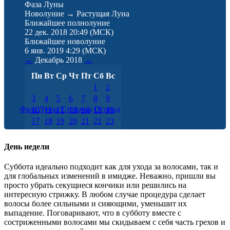
Фаза Луны
Новолуние → Растущая Луна
Ближайшее полнолуние
22 дек. 2018 20:49
(МСК)
Ближайшее новолуние
6 янв. 2019 4:29
(МСК)
←
Декабрь
2018
→
Пн
Вт
Ср
Чт
Пт
Сб
Вс
1
2
3
4
5
6
7
8
9
Фаза Луны
Стрижка
Огород
10
11
12
13
14
15
16
17
18
19
20
21
22
23
24
25
26
27
28
29
30
31
День недели
Суббота идеально подходит как для ухода за волосами, так и
для глобальных изменений в имидже. Неважно, пришли вы
просто убрать секущиеся кончики или решились на
интересную стрижку. В любом случае процедура сделает
волосы более сильными и сияющими, уменьшит их
выпадение. Поговаривают, что в субботу вместе с
состриженными волосами мы скидываем с себя часть грехов и