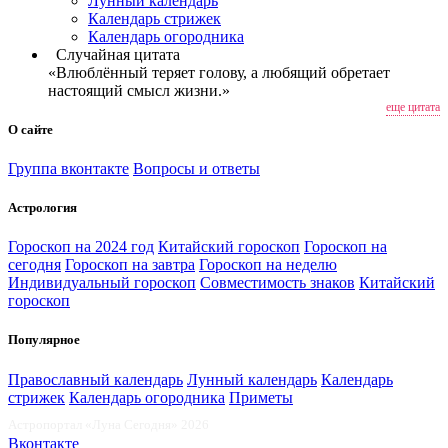
Лунный календарь
Календарь стрижек
Календарь огородника
Случайная цитата
«Влюблённый теряет голову, а любящий обретает
настоящий смысл жизни.»
еще цитата
О сайте
Группа вконтакте
Вопросы и ответы
Астрология
Гороскоп на 2024 год
Китайский гороскоп
Гороскоп на
сегодня
Гороскоп на завтра
Гороскоп на неделю
Индивидуальный гороскоп
Совместимость знаков
Китайский
гороскоп
Популярное
Православный календарь
Лунный календарь
Календарь
стрижек
Календарь огородника
Приметы
Астропортал «Луна Сегодня» 2026
Вконтакте