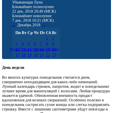
Убывающая Луна
Ближайшее полнолуние
22 дек. 2018 20:49
(МСК)
Ближайшее новолуние
7 дек. 2018 10:21
(МСК)
←
Декабрь
2018
→
Пн
Вт
Ср
Чт
Пт
Сб
Вс
1
2
3
4
5
6
7
8
9
Фаза Луны
Стрижка
Огород
10
11
12
13
14
15
16
17
18
19
20
21
22
23
24
25
26
27
28
29
30
31
День недели
Во многих культурах понедельник считается днем,
совершенно неподходящим для каких-либо начинаний.
Лунный календарь стрижек, напротив, видит в понедельнике
лучшее время для манипуляций с волосами. Любая процедура
окажется удачной. Обновленная внешность придаст
вдохновения для великих свершений. Особенно полезно в
понедельник состригать сухие концы или слегка подправлять
стрижку. Вместе с лишними сантиметрами уйдут невзгоды и