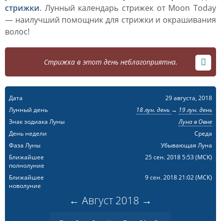
стрижки
. Лунный календарь стрижек от Moon Today
— наилучший помощник для стрижки и окрашивания
волос!
Стрижка в этот день неблагоприятна.
Дата
29 августа, 2018
Лунный день
18 лун. день
→
19 лун. день
Знак зодиака Луны
Луна в Овне
День недели
Среда
Фаза Луны
Убывающая Луна
Ближайшее
25 сен. 2018 5:53
(МСК)
полнолуние
Ближайшее
9 сен. 2018 21:02
(МСК)
новолуние
←
Август
2018
→