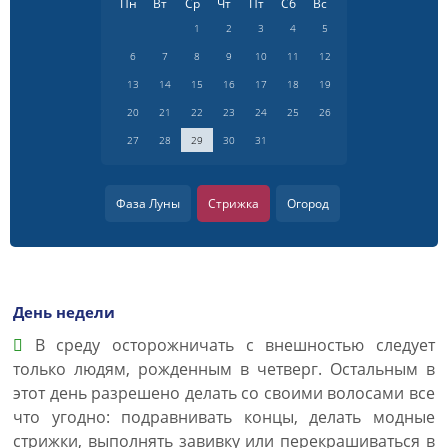
Пн
Вт
Ср
Чт
Пт
Сб
Вс
1
2
3
4
5
6
7
8
9
10
11
12
13
14
15
16
17
18
19
20
21
22
23
24
25
26
27
28
29
30
31
Фаза Луны
Стрижка
Огород
День недели
В среду осторожничать с внешностью следует
только людям, рожденным в четверг. Остальным в
этот день разрешено делать со своими волосами все
что угодно: подравнивать концы, делать модные
стрижки, выполнять завивку или перекрашиваться в