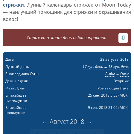
стрижки
. Лунный календарь стрижек от Moon Today
— наилучший помощник для стрижки и окрашивания
волос!
Стрижка в этот день неблагоприятна.
Дата
28 августа, 2018
Лунный день
17 лун. день
→
18 лун. день
Знак зодиака Луны
Рыбы
→
Овен
День недели
Вторник
Фаза Луны
Убывающая Луна
Ближайшее
25 сен. 2018 5:53
(МСК)
полнолуние
Ближайшее
9 сен. 2018 21:02
(МСК)
новолуние
←
Август
2018
→