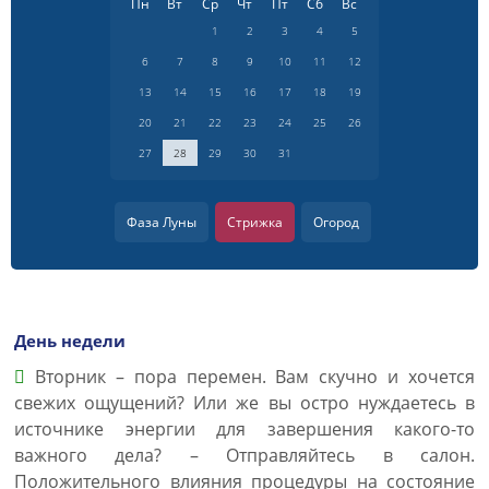
Пн
Вт
Ср
Чт
Пт
Сб
Вс
1
2
3
4
5
6
7
8
9
10
11
12
13
14
15
16
17
18
19
20
21
22
23
24
25
26
27
28
29
30
31
Фаза Луны
Стрижка
Огород
День недели
Вторник – пора перемен. Вам скучно и хочется
свежих ощущений? Или же вы остро нуждаетесь в
источнике энергии для завершения какого-то
важного дела? – Отправляйтесь в салон.
Положительного влияния процедуры на состояние