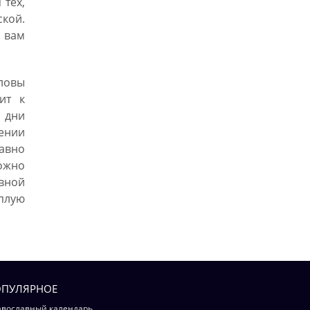
 тех,
кой.
 вам
ловы
ит к
 дни
ении
авно
ожно
вной
плую
ПУЛЯРНОЕ
вославный календарь