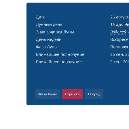
Дата
26 август
Лунный день
15 лун. д
Знак зодиака Луны
Водолей
День недели
Воскресе
Фаза Луны
Полнолу
Ближайшее полнолуние
25 сен. 2
Ближайшее новолуние
9 сен. 20
Фаза Луны
Стрижка
Огород