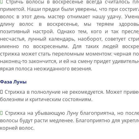
Стричь волосы в воскресенье всегда считалось пл
приметой. Наши предки были уверены, что при состри
волос в этот день мастер отнимает нашу удачу. Уме
длину волос в воскресенье, мы теряем здоров
позитивный настрой. Однако тем, кого и так пресле
несчастья, лунный календарь, наоборот, советует стр
именно по воскресеньям. Для таких людей воскре
стрижка может стать переломным моментом: черная п
наконец-то закончится, и ей на смену придет удивитель
яркая полоса неожиданного везения.
Фаза Луны
Стрижка в полнолуние не рекомедуется. Может приве
болезням и критическим состояниям.
Стрижка на убывающую Луну благоприятна, но после
волосы будут расти медленее. Благоприятно для укреп
корней волос.