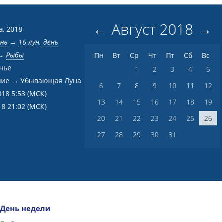
←
Август
2018
→
а, 2018
ень
→
16 лун. день
→
Рыбы
Пн
Вт
Ср
Чт
Пт
Сб
Вс
нье
1
2
3
4
5
ние → Убывающая Луна
6
7
8
9
10
11
12
018 5:53
(МСК)
13
14
15
16
17
18
19
18 21:02
(МСК)
20
21
22
23
24
25
26
27
28
29
30
31
День недели