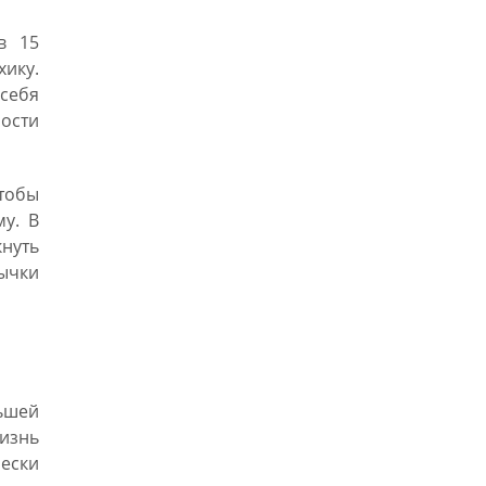
в 15
хику.
себя
ности
тобы
му. В
кнуть
ычки
льшей
жизнь
чески