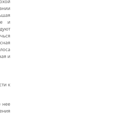
охой
гании
ньшая
ье и
дуют
ичься
сная
олоса
ная и
сти к
 нее
ления