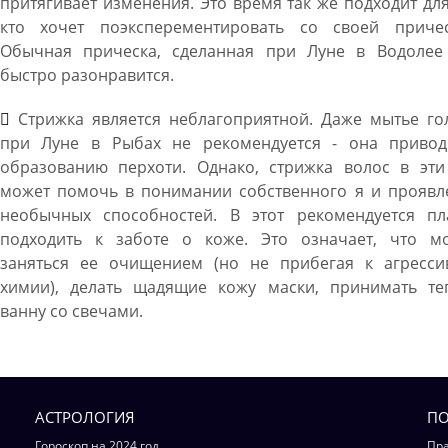
притягивает изменения. Это время так же подходит для
кто хочет поэксперементировать со своей причес
Обычная прическа, сделанная при Луне в Водолее
быстро разонравится.
Стрижка является неблагоприятной. Даже мытье го
при Луне в Рыбах не рекомендуется - она привод
образованию перхоти. Однако, стрижка волос в эти
может помочь в понимании собственного я и проявл
необычных способностей. В этот рекомендуется пл
подходить к заботе о коже. Это означает, что м
заняться ее очищением (но не прибегая к агресси
химии), делать щадящие кожу маски, принимать те
ванну со свечами.
АСТРОЛОГИЯ
ПО
Гороскоп на 2024 год
Пра