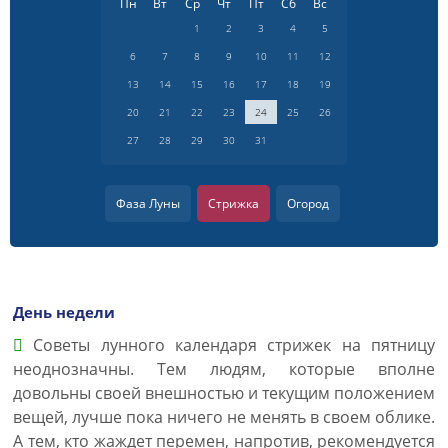
Пн
Вт
Ср
Чт
Пт
Сб
Вс
1
2
3
4
5
6
7
8
9
10
11
12
13
14
15
16
17
18
19
20
21
22
23
24
25
26
27
28
29
30
31
Фаза Луны
Стрижка
Огород
День недели
Советы лунного календаря стрижек на пятницу
неоднозначны. Тем людям, которые вполне
довольны своей внешностью и текущим положением
вещей, лучше пока ничего не менять в своем облике.
А тем, кто жаждет перемен, напротив, рекомендуется