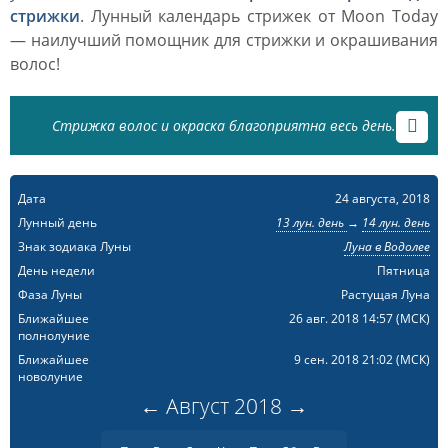
стрижки
. Лунный календарь стрижек от Moon Today
— наилучший помощник для стрижки и окрашивания
волос!
Стрижка волос и окраска благоприятна весь день.
Дата
24 августа, 2018
Лунный день
13 лун. день
→
14 лун. день
Знак зодиака Луны
Луна в Водолее
День недели
Пятница
Фаза Луны
Растущая Луна
Ближайшее
26 авг. 2018 14:57
(МСК)
полнолуние
Ближайшее
9 сен. 2018 21:02
(МСК)
новолуние
←
Август
2018
→