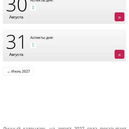
30
Аспекты дня:
»
Августа
31
Аспекты дня:
»
Августа
← Июль 2027
Влияние Луны в лунном
календаре на август 2027
года
Лунный календарь на август 2027 года показывает