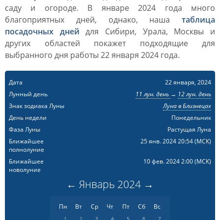
саду и огороде. В январе 2024 года много
благоприятных дней, однако, наша
таблица
посадочных дней
для Сибири, Урала, Москвы и
других областей покажет подходящие для
выбранного дня работы 22 января 2024 года.
Дата
22 января, 2024
Лунный день
11 лун. день
→
12 лун. день
Знак зодиака Луны
Луна в Близнецах
День недели
Понедельник
Фаза Луны
Растущая Луна
Ближайшее
25 янв. 2024 20:54
(МСК)
полнолуние
Ближайшее
10 фев. 2024 2:00
(МСК)
новолуние
←
Январь
2024
→
Пн
Вт
Ср
Чт
Пт
Сб
Вс
1
2
3
4
5
6
7