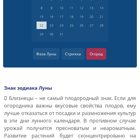
8
9
10
11
12
13
14
15
16
17
18
19
20
21
22
23
24
25
26
27
28
29
30
31
Фаза Луны
Стрижка
Огород
Знак зодиака Луны
Близнецы – не самый плодородный знак. Если для
огородника важны вкусовые свойства плодов, ему
лучше отказаться от посадки и размножения культур
в эти дни лунного календаря. В противном случае
урожай получится пресноватым и неароматным.
Развитие растений будет сконцентрировано на