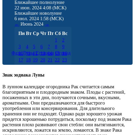
Ближайшее полнолуние
22 июн. 2024 4:08
(МСК)
Ближайшее новолуние
6 июл. 2024 1:58
(МСК)
←
Июнь
2024
→
Пн
Вт
Ср
Чт
Пт
Сб
Вс
1
2
3
4
5
6
7
8
9
Фаза Луны
Стрижка
Огород
10
11
12
13
14
15
16
17
18
19
20
21
22
23
24
25
26
27
28
29
30
Знак зодиака Луны
В лунном календаре огородника Рак считается самым
благоприятным и плодородным знаком. Плоды с растений,
посаженных в эти дни, получаются сочными, вкусными,
ароматными. Они предназначаются для быстрого
употребления или консервирования. Для длительного
хранения они не подходят. Однако ради хорошего урожая
придется хорошенько потрудиться, поскольку под знаком Рака
растения плохо развивают свои стебли: они вытягиваются,
искривляются, ложатся на землю, ломаются. В знаке Рака