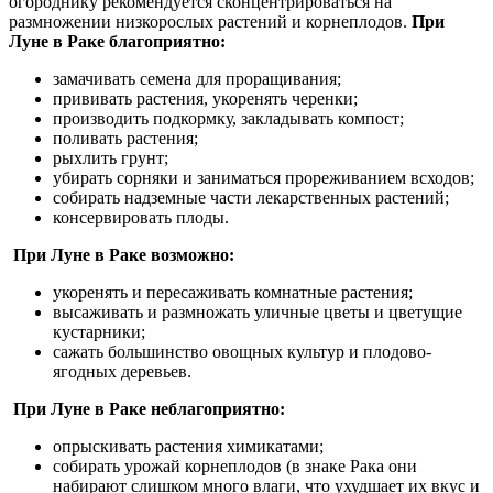
огороднику рекомендуется сконцентрироваться на
размножении низкорослых растений и корнеплодов.
При
Луне в Раке благоприятно:
замачивать семена для проращивания;
прививать растения, укоренять черенки;
производить подкормку, закладывать компост;
поливать растения;
рыхлить грунт;
убирать сорняки и заниматься прореживанием всходов;
собирать надземные части лекарственных растений;
консервировать плоды.
При Луне в Раке возможно:
укоренять и пересаживать комнатные растения;
высаживать и размножать уличные цветы и цветущие
кустарники;
сажать большинство овощных культур и плодово-
ягодных деревьев.
При Луне в Раке неблагоприятно:
опрыскивать растения химикатами;
собирать урожай корнеплодов (в знаке Рака они
набирают слишком много влаги, что ухудшает их вкус и