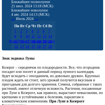
Ближайшее полнолуние
21 июл. 2024 13:18
(МСК)
Ближайшее новолуние
4 авг. 2024 14:13
(МСК)
←
Июль
2024
→
Пн
Вт
Ср
Чт
Пт
Сб
Вс
1
2
3
4
5
6
7
8
9
10
11
12
13
14
Фаза Луны
Стрижка
Огород
15
16
17
18
19
20
21
22
23
24
25
26
27
28
29
30
31
Знак зодиака Луны
Козерог – середнячок по плодородности. Все, что огородник
посадит или посеет в данный период лунного календаря,
будет всходить с опозданием, но довольно дружно. Крупных
плодов ждать не стоит, зато урожай получится вкусным и
пригодным для долгого хранения. Семена, собранные с таких
растений, имеют отличную всхожесть. Растения, посаженные
при Луне в Козероге, как правило, вырастают невысокими, но
крепкими и устойчивыми к болезням, паразитам и
климатическим изменениям.
При Луне в Козероге