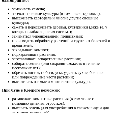
благоприятно:
замачивать семена;
засевать полевые культуры (в том числе зерновые);
высаживать картофель и многие другие овощные
культуры;
сажать и пересаживать деревья, кустарники (даже те, у
которых слабая корневая система);
заниматься черенкованием, прививками;
производить обработку растений и грунта от болезней и
вредителей;
закладывать компост;
подкармливать растения;
заготавливать лекарственные растения;
собирать семена (они сохранят схожесть в течение
нескольких лет);
обрезать листья, побеги, усы, удалять сухие, больные
или поврежденные части растений;
высаживать озимые и многолетние культуры.
При Луне в Козероге возможно:
размножать комнатные растения (в том числе с
помощью деления, отростков);
высевать зелень (для употребления в свежем виде и для
заготовок пряностей).