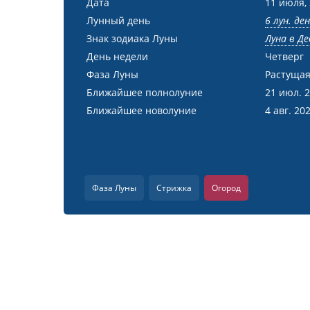
Дата
11 июля,
Лунный день
6 лун. де
Знак зодиака Луны
Луна в Де
День недели
Четверг
Фаза Луны
Растущая
Ближайшее полнолуние
21 июл. 
Ближайшее новолуние
4 авг. 20
Фаза Луны
Стрижка
Огород