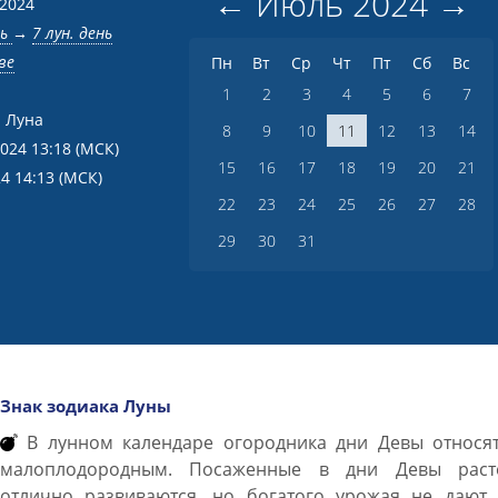
←
Июль
2024
→
 2024
нь
→
7 лун. день
ве
Пн
Вт
Ср
Чт
Пт
Сб
Вс
1
2
3
4
5
6
7
 Луна
8
9
10
11
12
13
14
2024 13:18
(МСК)
15
16
17
18
19
20
21
24 14:13
(МСК)
22
23
24
25
26
27
28
29
30
31
Знак зодиака Луны
В лунном календаре огородника дни Девы относят
малоплодородным. Посаженные в дни Девы раст
отлично развиваются, но богатого урожая не дают.