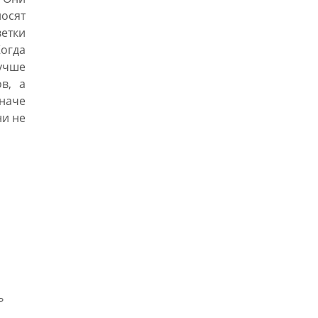
осят
етки
Когда
чше
в, а
наче
ни не
ь