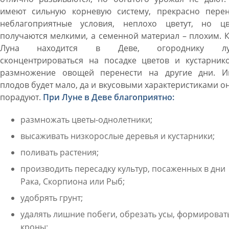
имеют сильную корневую систему, прекрасно перен
неблагоприятные условия, неплохо цветут, но цв
получаются мелкими, а семенной материал – плохим. 
Луна находится в Деве, огороднику лу
сконцентрироваться на посадке цветов и кустарнико
размножение овощей перенести на другие дни. И
плодов будет мало, да и вкусовыми характеристиками о
порадуют.
При Луне в Деве благоприятно:
размножать цветы-однолетники;
высаживать низкорослые деревья и кустарники;
поливать растения;
производить пересадку культур, посаженных в дни
Рака, Скорпиона или Рыб;
удобрять грунт;
удалять лишние побеги, обрезать усы, формироват
кроны;