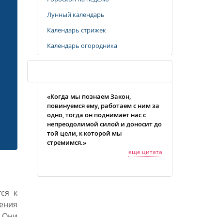
Лунный календарь
Календарь стрижек
Календарь огородника
Случайная цитата
«Когда мы познаем Закон,
повинуемся ему, работаем с ним за
одно, тогда он поднимает нас с
непреодолимой силой и доносит до
той цели, к которой мы
стремимся.»
еще цитата
ся к
ения
 Они