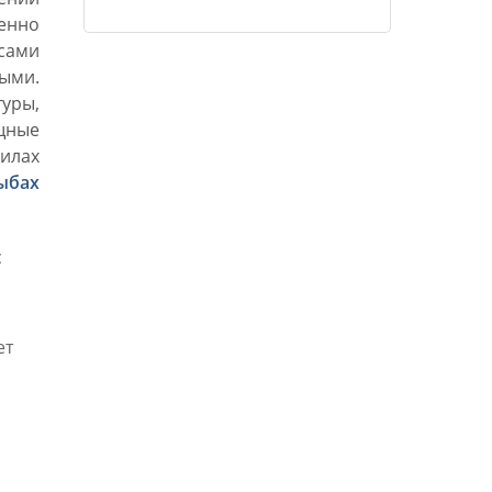
внутренне их надо победить любя.»
енно
сами
ыми.
уры,
щные
силах
ыбах
с
ет