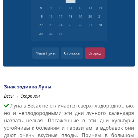
8
9
10
11
12
13
14
15
16
17
18
19
20
21
22
23
24
25
26
27
28
29
30
31
Фаза Луны
Стрижка
Огород
Знак зодиака Луны
Весы
→
Скорпион
Луна в Весах не отличается сверхплодородностью,
но и неплодородными эти дни лунного календаря
назвать нельзя. Посаженные в эти дни культуры
устойчивы к болезням и паразитам, а вдобавок они
дают очень вкусные плоды. Причем в большом