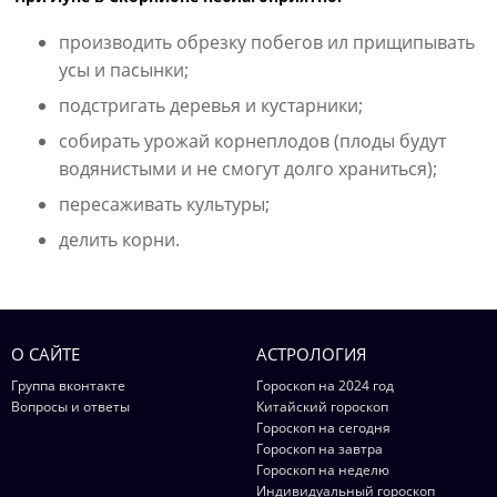
производить обрезку побегов ил прищипывать
усы и пасынки;
подстригать деревья и кустарники;
собирать урожай корнеплодов (плоды будут
водянистыми и не смогут долго храниться);
пересаживать культуры;
делить корни.
О САЙТЕ
АСТРОЛОГИЯ
Группа вконтакте
Гороскоп на 2024 год
Вопросы и ответы
Китайский гороскоп
Гороскоп на сегодня
Гороскоп на завтра
Гороскоп на неделю
Индивидуальный гороскоп