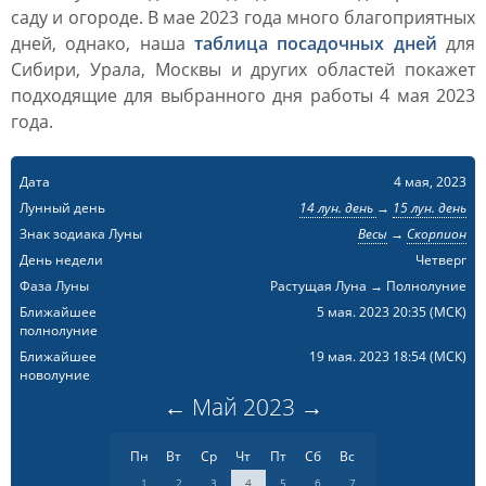
саду и огороде. В мае 2023 года много благоприятных
дней, однако, наша
таблица посадочных дней
для
Сибири, Урала, Москвы и других областей покажет
подходящие для выбранного дня работы 4 мая 2023
года.
Дата
4 мая, 2023
Лунный день
14 лун. день
→
15 лун. день
Знак зодиака Луны
Весы
→
Скорпион
День недели
Четверг
Фаза Луны
Растущая Луна → Полнолуние
Ближайшее
5 мая. 2023 20:35
(МСК)
полнолуние
Ближайшее
19 мая. 2023 18:54
(МСК)
новолуние
←
Май
2023
→
Пн
Вт
Ср
Чт
Пт
Сб
Вс
1
2
3
4
5
6
7