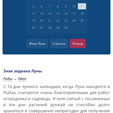
5
6
7
8
9
10
11
12
13
14
15
16
17
18
19
20
21
22
23
24
25
26
27
28
29
30
Фаза Луны
Стрижка
Огород
Знак зодиака Луны
Рыбы
→
Овен
Те дни лунного календаря, когда Луна находится в
Рыбах, считаются очень благоприятными для работ
огородника и садовода. И хотя снятый с посаженных
в эти дни растений урожай не способен долго
храниться и совершенно непригоден для получения