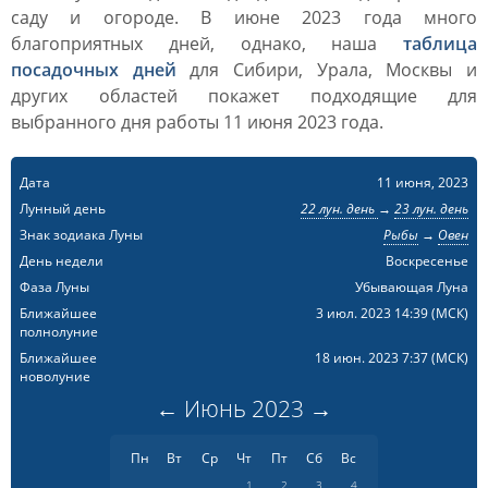
саду и огороде. В июне 2023 года много
благоприятных дней, однако, наша
таблица
посадочных дней
для Сибири, Урала, Москвы и
других областей покажет подходящие для
выбранного дня работы 11 июня 2023 года.
Дата
11 июня, 2023
Лунный день
22 лун. день
→
23 лун. день
Знак зодиака Луны
Рыбы
→
Овен
День недели
Воскресенье
Фаза Луны
Убывающая Луна
Ближайшее
3 июл. 2023 14:39
(МСК)
полнолуние
Ближайшее
18 июн. 2023 7:37
(МСК)
новолуние
←
Июнь
2023
→
Пн
Вт
Ср
Чт
Пт
Сб
Вс
1
2
3
4