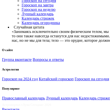
Гороскоп на сегодня
Гороскоп на завтра
Гороскоп на неделю
Лунный календарь
Календарь стрижек
Календарь огородника
Случайная цитата
«Занимаясь исключительно своим физическим телом, мы н
то они также навсегда останутся для нас недостижимыми. 
нас, но не мы для тела; тело — это орудие, которое дол
О сайте
Группа вконтакте
Вопросы и ответы
Астрология
Гороскоп на 2024 год
Китайский гороскоп
Гороскоп на сегодня
Популярное
Православный календарь
Лунный календарь
Календарь стриже
Астропортал «Луна Сегодня» 2026
Вконтакте