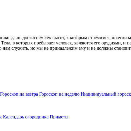
икогда не достигнем тех высот, к которым стремимся; но если 
Тела, в которых пребывает человек, являются его орудиями, и пе
жно нам служить, но мы не принадлежим ему и не должны становит
Гороскоп на завтра
Гороскоп на неделю
Индивидуальный гороск
к
Календарь огородника
Приметы