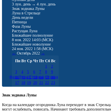
3 лун. день
→
4 лун. день
Знак зодиака Луны
Луна в Стрельце
День недели
Пятница
Фаза Луны
Растущая Луна
Ближайшее полнолуние
8 ноя. 2022 14:03
(МСК)
Ближайшее новолуние
24 ноя. 2022 1:58
(МСК)
←
Октябрь
2022
→
Пн
Вт
Ср
Чт
Пт
Сб
Вс
1
2
3
4
5
6
7
8
9
Фаза Луны
Стрижка
Огород
10
11
12
13
14
15
16
17
18
19
20
21
22
23
24
25
26
27
28
29
30
31
Знак зодиака Луны
Когда на календаре огородника Луна переходит в знак Стрельц
могут ослабевать, повисать. Начинают требовать дополнитель