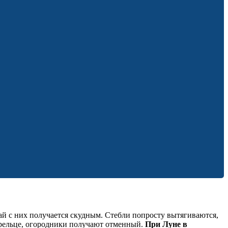
жай с них получается скудным. Стебли попросту вытягиваются,
трельце, огородники получают отменный.
При Луне в