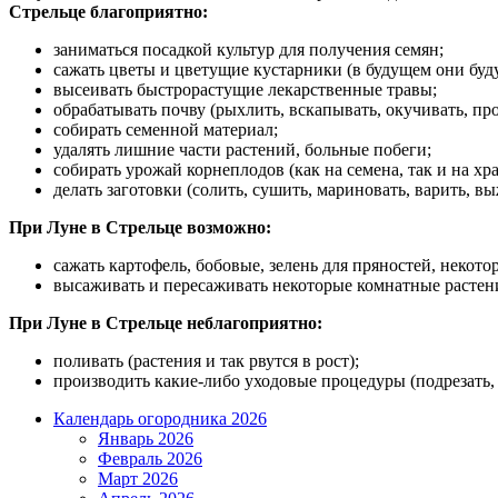
Стрельце благоприятно:
заниматься посадкой культур для получения семян;
сажать цветы и цветущие кустарники (в будущем они буд
высеивать быстрорастущие лекарственные травы;
обрабатывать почву (рыхлить, вскапывать, окучивать, про
собирать семенной материал;
удалять лишние части растений, больные побеги;
собирать урожай корнеплодов (как на семена, так и на хр
делать заготовки (солить, сушить, мариновать, варить, вы
При Луне в Стрельце возможно:
сажать картофель, бобовые, зелень для пряностей, некот
высаживать и пересаживать некоторые комнатные растения
При Луне в Стрельце неблагоприятно:
поливать (растения и так рвутся в рост);
производить какие-либо уходовые процедуры (подрезать,
Календарь огородника 2026
Январь 2026
Февраль 2026
Март 2026