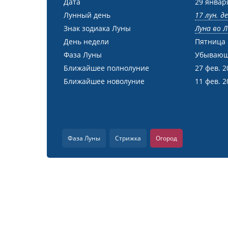
Дата
29 январ
Лунный день
17 лун. д
Знак зодиака Луны
Луна во Л
День недели
Пятница
Фаза Луны
Убывающ
Ближайшее полнолуние
27 фев. 2
Ближайшее новолуние
11 фев. 2
Фаза Луны
Стрижка
Огород