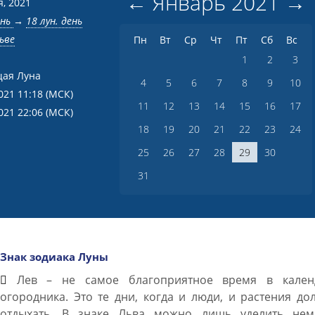
←
Январь
2021
→
я, 2021
ень
→
18 лун. день
ьве
Пн
Вт
Ср
Чт
Пт
Сб
Вс
1
2
3
ая Луна
4
5
6
7
8
9
10
021 11:18
(МСК)
11
12
13
14
15
16
17
021 22:06
(МСК)
18
19
20
21
22
23
24
25
26
27
28
29
30
31
Знак зодиака Луны
Лев – не самое благоприятное время в кален
огородника. Это те дни, когда и люди, и растения д
отдыхать. В знаке Льва можно лишь уделить нем