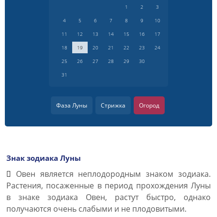
1
2
3
4
5
6
7
8
9
10
11
12
13
14
15
16
17
18
19
20
21
22
23
24
25
26
27
28
29
30
31
Фаза Луны
Стрижка
Огород
Знак зодиака Луны
Овен является неплодородным знаком зодиака.
Растения, посаженные в период прохождения Луны
в знаке зодиака Овен, растут быстро, однако
получаются очень слабыми и не плодовитыми.