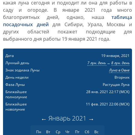
какая луна сегодня и подходит ли она для работы в
саду и огороде. В январе 2021 года много
благоприятных дней, однако, наша
таблица
посадочных дней
для Сибири, Урала, Москвы и
других областей покажет подходящие для
выбранного дня работы 19 января 2021 года.
Дата
19 января, 2021
Лунный день
7 лун. день
→
8 лун. день
Знак зодиака Луны
Луна в Овне
День недели
Вторник
Фаза Луны
Растущая Луна
Ближайшее
28 янв. 2021 22:17
(МСК)
полнолуние
Ближайшее
11 фев. 2021 22:06
(МСК)
новолуние
←
Январь
2021
→
Пн
Вт
Ср
Чт
Пт
Сб
Вс