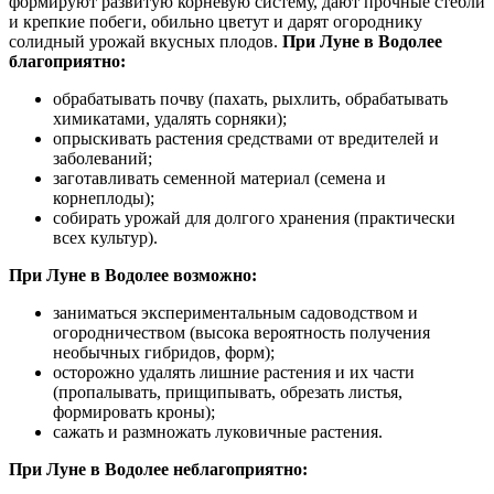
формируют развитую корневую систему, дают прочные стебли
и крепкие побеги, обильно цветут и дарят огороднику
солидный урожай вкусных плодов.
При Луне в Водолее
благоприятно:
обрабатывать почву (пахать, рыхлить, обрабатывать
химикатами, удалять сорняки);
опрыскивать растения средствами от вредителей и
заболеваний;
заготавливать семенной материал (семена и
корнеплоды);
собирать урожай для долгого хранения (практически
всех культур).
При Луне в Водолее возможно:
заниматься экспериментальным садоводством и
огородничеством (высока вероятность получения
необычных гибридов, форм);
осторожно удалять лишние растения и их части
(пропалывать, прищипывать, обрезать листья,
формировать кроны);
сажать и размножать луковичные растения.
При Луне в Водолее неблагоприятно: