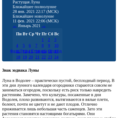
Растущая Луна
Ближайшее полнолуние
28 янв. 2021 22:17
(МСК)
Ближайшее новолуние
11 фев. 2021 22:06
(МСК)
←
Январь
2021
→
Пн
Вт
Ср
Чт
Пт
Сб
Вс
1
2
3
4
5
6
7
8
9
10
Фаза Луны
Стрижка
Огород
11
12
13
14
15
16
17
18
19
20
21
22
23
24
25
26
27
28
29
30
31
Знак зодиака Луны
Луна в Водолее – практически пустой, бесплодный период. В
эти дни лунного календаря огородники стараются совсем не
заниматься огородом, поскольку есть риск только навредить
растениям. Замечено, что культуры, посаженные в дни
Водолея, плохо развиваются, вытягиваются в вялые плети,
болеют, почти не цветут и не дают плодов. Отлично
приживается лишь небольшая часть саженцев. Зато эти
растения становятся настоящими богатырями. Они