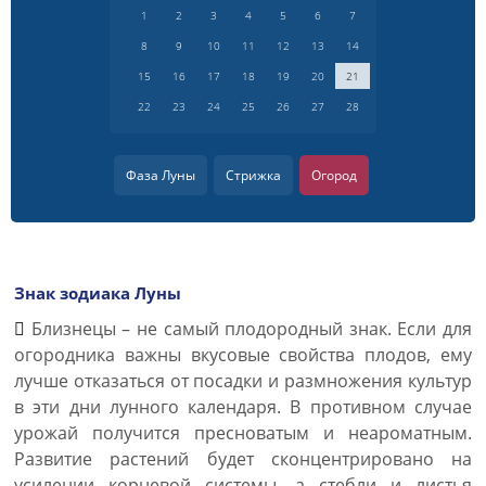
1
2
3
4
5
6
7
8
9
10
11
12
13
14
15
16
17
18
19
20
21
22
23
24
25
26
27
28
Фаза Луны
Стрижка
Огород
Знак зодиака Луны
Близнецы – не самый плодородный знак. Если для
огородника важны вкусовые свойства плодов, ему
лучше отказаться от посадки и размножения культур
в эти дни лунного календаря. В противном случае
урожай получится пресноватым и неароматным.
Развитие растений будет сконцентрировано на
усилении корневой системы, а стебли и листья