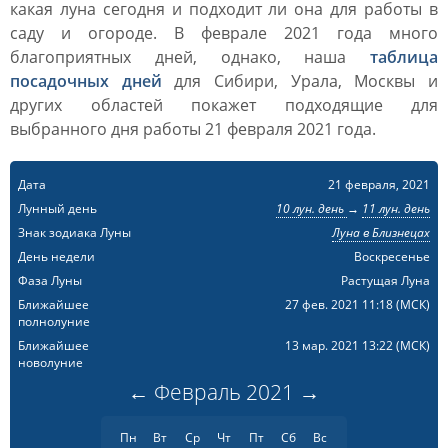
какая луна сегодня и подходит ли она для работы в
саду и огороде. В феврале 2021 года много
благоприятных дней, однако, наша
таблица
посадочных дней
для Сибири, Урала, Москвы и
других областей покажет подходящие для
выбранного дня работы 21 февраля 2021 года.
Дата
21 февраля, 2021
Лунный день
10 лун. день
→
11 лун. день
Знак зодиака Луны
Луна в Близнецах
День недели
Воскресенье
Фаза Луны
Растущая Луна
Ближайшее
27 фев. 2021 11:18
(МСК)
полнолуние
Ближайшее
13 мар. 2021 13:22
(МСК)
новолуние
←
Февраль
2021
→
Пн
Вт
Ср
Чт
Пт
Сб
Вс