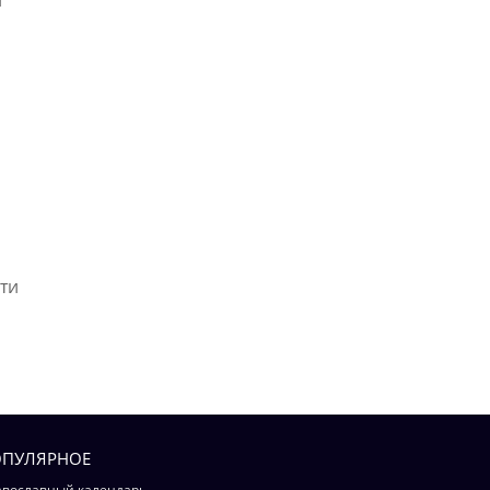
й
ти
ПУЛЯРНОЕ
вославный календарь