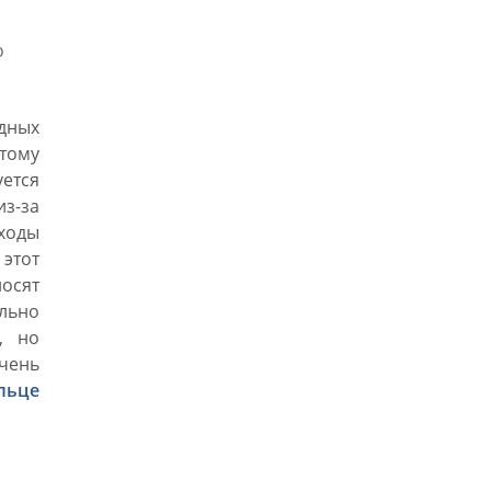
о
одных
этому
уется
з-за
ходы
этот
осят
льно
, но
чень
льце