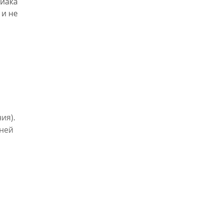
иака
 и не
ия).
дней