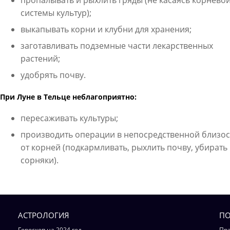
пропалывать и рыхлить гряды (не касаясь корнево
системы культур);
выкапывать корни и клубни для хранения;
заготавливать подземные части лекарственных
растений;
удобрять почву.
При Луне в Тельце неблагоприятно:
пересаживать культуры;
производить операции в непосредственной близос
от корней (подкармливать, рыхлить почву, убирать
сорняки).
АСТРОЛОГИЯ
ПО
Гороскоп на 2024 год
Пра