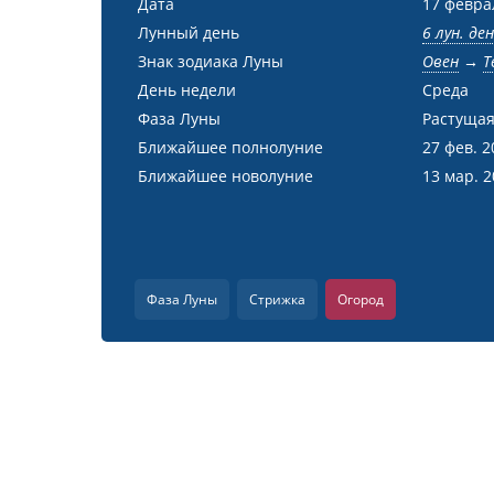
Дата
17 февра
Лунный день
6 лун. де
Знак зодиака Луны
Овен
→
Т
День недели
Среда
Фаза Луны
Растущая
Ближайшее полнолуние
27 фев. 2
Ближайшее новолуние
13 мар. 
Фаза Луны
Стрижка
Огород