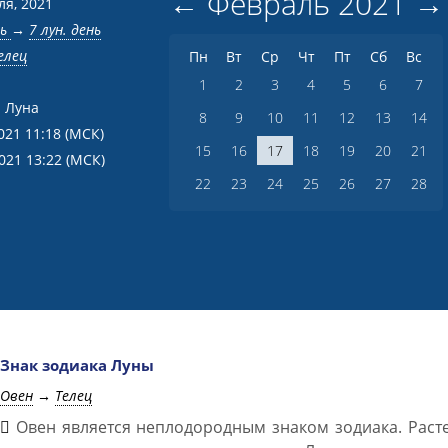
←
Февраль
2021
→
ля, 2021
нь
→
7 лун. день
елец
Пн
Вт
Ср
Чт
Пт
Сб
Вс
1
2
3
4
5
6
7
 Луна
8
9
10
11
12
13
14
021 11:18
(МСК)
15
16
17
18
19
20
21
2021 13:22
(МСК)
22
23
24
25
26
27
28
Знак зодиака Луны
Овен
→
Телец
Овен является неплодородным знаком зодиака. Раст