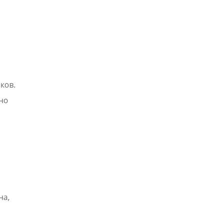
ков.
но
на,