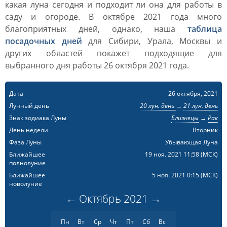
какая луна сегодня и подходит ли она для работы в
саду и огороде. В октябре 2021 года много
благоприятных дней, однако, наша
таблица
посадочных дней
для Сибири, Урала, Москвы и
других областей покажет подходящие для
выбранного дня работы 26 октября 2021 года.
Дата
26 октября, 2021
Лунный день
20 лун. день
→
21 лун. день
Знак зодиака Луны
Близнецы
→
Рак
День недели
Вторник
Фаза Луны
Убывающая Луна
Ближайшее
19 ноя. 2021 11:58
(МСК)
полнолуние
Ближайшее
5 ноя. 2021 0:15
(МСК)
новолуние
←
Октябрь
2021
→
Пн
Вт
Ср
Чт
Пт
Сб
Вс