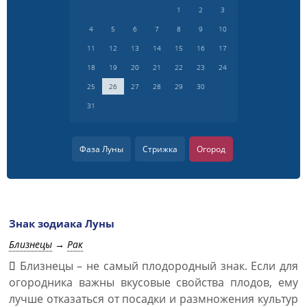
1
2
3
4
5
6
7
8
9
10
11
12
13
14
15
16
17
18
19
20
21
22
23
24
25
26
27
28
29
30
31
Фаза Луны
Стрижка
Огород
Знак зодиака Луны
Близнецы
→
Рак
Близнецы – не самый плодородный знак. Если для
огородника важны вкусовые свойства плодов, ему
лучше отказаться от посадки и размножения культур