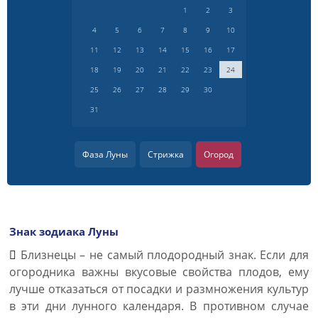
1
2
3
4
5
6
7
8
9
10
11
12
13
14
15
16
17
18
19
20
21
22
23
24
25
26
27
28
29
30
31
Фаза Луны
Стрижка
Огород
Знак зодиака Луны
Близнецы – не самый плодородный знак. Если для
огородника важны вкусовые свойства плодов, ему
лучше отказаться от посадки и размножения культур
в эти дни лунного календаря. В противном случае