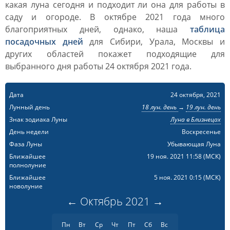
какая луна сегодня и подходит ли она для работы в
саду и огороде. В октябре 2021 года много
благоприятных дней, однако, наша
таблица
посадочных дней
для Сибири, Урала, Москвы и
других областей покажет подходящие для
выбранного дня работы 24 октября 2021 года.
Дата
24 октября, 2021
Лунный день
18 лун. день
→
19 лун. день
Знак зодиака Луны
Луна в Близнецах
День недели
Воскресенье
Фаза Луны
Убывающая Луна
Ближайшее
19 ноя. 2021 11:58
(МСК)
полнолуние
Ближайшее
5 ноя. 2021 0:15
(МСК)
новолуние
←
Октябрь
2021
→
Пн
Вт
Ср
Чт
Пт
Сб
Вс