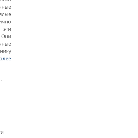
енные
вялые
лично
 эти
 Они
чные
днику
олее
ь
ки