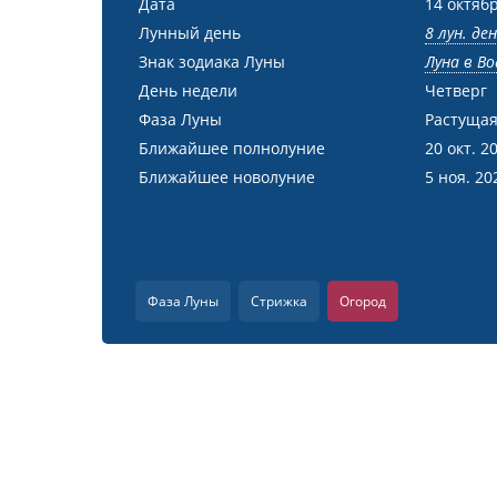
Дата
14 октябр
Лунный день
8 лун. де
Знак зодиака Луны
Луна в Во
День недели
Четверг
Фаза Луны
Растущая
Ближайшее полнолуние
20 окт. 2
Ближайшее новолуние
5 ноя. 20
Фаза Луны
Стрижка
Огород