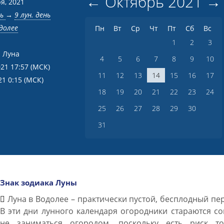
←
Октябрь
2021
→
я, 2021
нь
→
9 лун. день
долее
Пн
Вт
Ср
Чт
Пт
Сб
Вс
1
2
3
 Луна
4
5
6
7
8
9
10
021 17:57
(МСК)
11
12
13
14
15
16
17
21 0:15
(МСК)
18
19
20
21
22
23
24
25
26
27
28
29
30
31
Знак зодиака Луны
Луна в Водолее – практически пустой, бесплодный пе
В эти дни лунного календаря огородники стараются с
не заниматься огородом, поскольку есть риск то