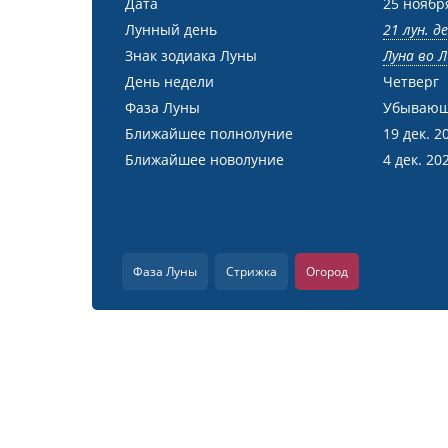
Дата
25 ноябр
Лунный день
21 лун. д
Знак зодиака Луны
Луна во Л
День недели
Четверг
Фаза Луны
Убывающ
Ближайшее полнолуние
19 дек. 2
Ближайшее новолуние
4 дек. 20
Фаза Луны
Стрижка
Огород