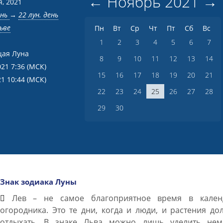
←
Ноябрь
2021
→
я, 2021
ень
→
22 лун. день
ьве
Пн
Вт
Ср
Чт
Пт
Сб
Вс
1
2
3
4
5
6
7
ая Луна
8
9
10
11
12
13
14
021 7:36
(МСК)
15
16
17
18
19
20
21
21 10:44
(МСК)
22
23
24
25
26
27
28
29
30
Знак зодиака Луны
Лев – не самое благоприятное время в кален
огородника. Это те дни, когда и люди, и растения д
отдыхать. В знаке Льва можно лишь уделить нем