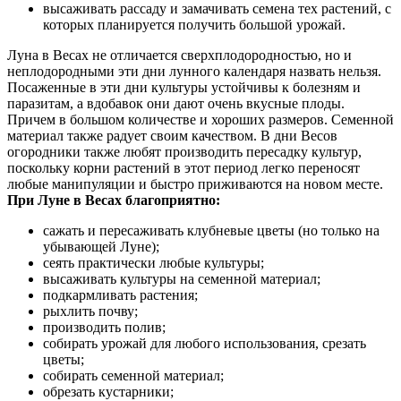
высаживать рассаду и замачивать семена тех растений, с
которых планируется получить большой урожай.
Луна в Весах не отличается сверхплодородностью, но и
неплодородными эти дни лунного календаря назвать нельзя.
Посаженные в эти дни культуры устойчивы к болезням и
паразитам, а вдобавок они дают очень вкусные плоды.
Причем в большом количестве и хороших размеров. Семенной
материал также радует своим качеством. В дни Весов
огородники также любят производить пересадку культур,
поскольку корни растений в этот период легко переносят
любые манипуляции и быстро приживаются на новом месте.
При Луне в Весах благоприятно:
сажать и пересаживать клубневые цветы (но только на
убывающей Луне);
сеять практически любые культуры;
высаживать культуры на семенной материал;
подкармливать растения;
рыхлить почву;
производить полив;
собирать урожай для любого использования, срезать
цветы;
собирать семенной материал;
обрезать кустарники;