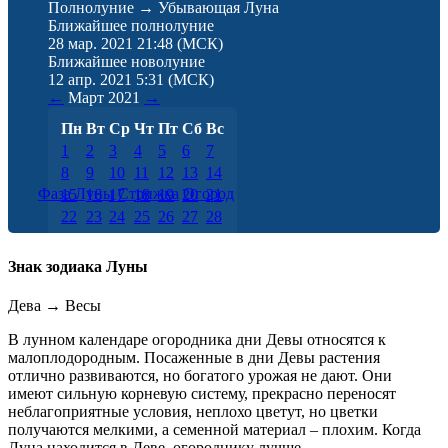
Полнолуние → Убывающая Луна
Ближайшее полнолуние
28 мар. 2021 21:48
(МСК)
Ближайшее новолуние
12 апр. 2021 5:31
(МСК)
←
Март
2021
→
Пн
Вт
Ср
Чт
Пт
Сб
Вс
1
2
3
4
5
6
7
8
9
10
11
12
13
14
Фаза Луны
Стрижка
Огород
15
16
17
18
19
20
21
22
23
24
25
26
27
28
29
30
31
Знак зодиака Луны
Дева
→
Весы
В лунном календаре огородника дни Девы относятся к
малоплодородным. Посаженные в дни Девы растения
отлично развиваются, но богатого урожая не дают. Они
имеют сильную корневую систему, прекрасно переносят
неблагоприятные условия, неплохо цветут, но цветки
получаются мелкими, а семенной материал – плохим. Когда
Луна находится в Деве, огороднику лучше