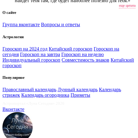
найдёт тебя там, где будет наиболее полезно для тебя.»
еще цитата
О сайте
Группа вконтакте
Вопросы и ответы
Астрология
Гороскоп на 2024 год
Китайский гороскоп
Гороскоп на
сегодня
Гороскоп на завтра
Гороскоп на неделю
Индивидуальный гороскоп
Совместимость знаков
Китайский
гороскоп
Популярное
Православный календарь
Лунный календарь
Календарь
стрижек
Календарь огородника
Приметы
Астропортал «Луна Сегодня» 2026
Вконтакте