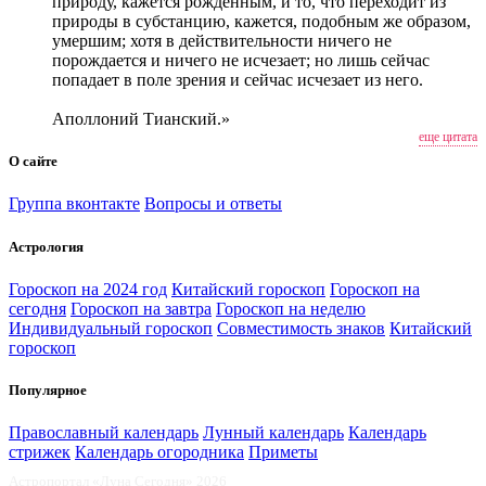
природу, кажется рожденным, и то, что переходит из
природы в субстанцию, кажется, подобным же образом,
умершим; хотя в действительности ничего не
порождается и ничего не исчезает; но лишь сейчас
попадает в поле зрения и сейчас исчезает из него.
Аполлоний Тианский.»
еще цитата
О сайте
Группа вконтакте
Вопросы и ответы
Астрология
Гороскоп на 2024 год
Китайский гороскоп
Гороскоп на
сегодня
Гороскоп на завтра
Гороскоп на неделю
Индивидуальный гороскоп
Совместимость знаков
Китайский
гороскоп
Популярное
Православный календарь
Лунный календарь
Календарь
стрижек
Календарь огородника
Приметы
Астропортал «Луна Сегодня» 2026