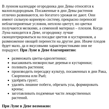
В лунном календаре огородника дни Девы относятся к
малоплодородным. Посаженные в дни Девы растения
отлично развиваются, но богатого урожая не дают. Они
имеют сильную корневую систему, прекрасно переносят
неблагоприятные условия, неплохо цветут, но цветки
получаются мелкими, а семенной материал – плохим. Когда
Луна находится в Деве, огороднику лучше
сконцентрироваться на посадке цветов и кустарников, а
размножение овощей перенести на другие дни. Иначе плодов
будет мало, да и вкусовыми характеристиками они не
порадуют.
При Луне в Деве благоприятно:
размножать цветы-однолетники;
высаживать низкорослые деревья и кустарники;
поливать растения;
производить пересадку культур, посаженных в дни Рака,
Скорпиона или Рыб;
удобрять грунт;
удалять лишние побеги, обрезать усы, формировать
кроны;
заготавливать подземные части лекарственных
растений.
При Луне в Деве возможно: