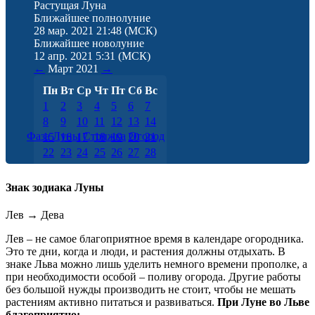
Растущая Луна
Ближайшее полнолуние
28 мар. 2021 21:48
(МСК)
Ближайшее новолуние
12 апр. 2021 5:31
(МСК)
←
Март
2021
→
Пн
Вт
Ср
Чт
Пт
Сб
Вс
1
2
3
4
5
6
7
8
9
10
11
12
13
14
Фаза Луны
Стрижка
Огород
15
16
17
18
19
20
21
22
23
24
25
26
27
28
29
30
31
Знак зодиака Луны
Лев
→
Дева
Лев – не самое благоприятное время в календаре огородника.
Это те дни, когда и люди, и растения должны отдыхать. В
знаке Льва можно лишь уделить немного времени прополке, а
при необходимости особой – поливу огорода. Другие работы
без большой нужды производить не стоит, чтобы не мешать
растениям активно питаться и развиваться.
При Луне во Льве
благоприятно: