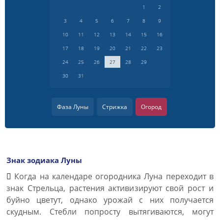
1
2
3
4
5
6
7
8
9
10
11
12
13
14
15
16
17
18
19
20
21
22
23
24
25
26
27
28
29
30
31
Фаза Луны
Стрижка
Огород
Знак зодиака Луны
Когда на календаре огородника Луна переходит в
знак Стрельца, растения активизируют свой рост и
буйно цветут, однако урожай с них получается
скудным. Стебли попросту вытягиваются, могут