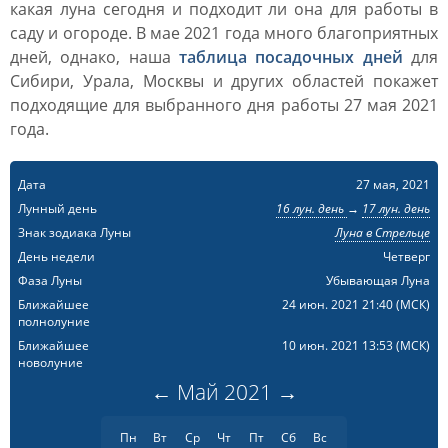
какая луна сегодня и подходит ли она для работы в
саду и огороде. В мае 2021 года много благоприятных
дней, однако, наша
таблица посадочных дней
для
Сибири, Урала, Москвы и других областей покажет
подходящие для выбранного дня работы 27 мая 2021
года.
Дата
27 мая, 2021
Лунный день
16 лун. день
→
17 лун. день
Знак зодиака Луны
Луна в Стрельце
День недели
Четверг
Фаза Луны
Убывающая Луна
Ближайшее
24 июн. 2021 21:40
(МСК)
полнолуние
Ближайшее
10 июн. 2021 13:53
(МСК)
новолуние
←
Май
2021
→
Пн
Вт
Ср
Чт
Пт
Сб
Вс