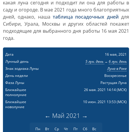
какая луна сегодня и подходит ли она для работы в
саду и огороде. В мае 2021 года много благоприятных
дней, однако, наша
таблица посадочных дней
для
Сибири, Урала, Москвы и других областей покажет
подходящие для выбранного дня работы 16 мая 2021
года.
Дата
16 мая, 2021
Лунный день
5 лун. день
→
6 лун. день
Знак зодиака Луны
Луна в Раке
День недели
Воскресенье
Фаза Луны
Растущая Луна
Ближайшее
26 мая. 2021 14:14
(МСК)
полнолуние
Ближайшее
10 июн. 2021 13:53
(МСК)
новолуние
←
Май
2021
→
Пн
Вт
Ср
Чт
Пт
Сб
Вс