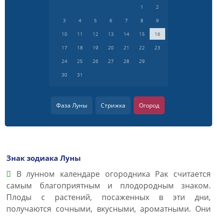
1
2
3
4
5
6
7
8
9
10
11
12
13
14
15
16
17
18
19
20
21
22
23
24
25
26
27
28
29
30
31
Фаза Луны
Стрижка
Огород
Знак зодиака Луны
В лунном календаре огородника Рак считается
самым благоприятным и плодородным знаком.
Плоды с растений, посаженных в эти дни,
получаются сочными, вкусными, ароматными. Они