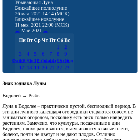
Убывающая Луна
Ближайшее полнолуние
26 мая. 2021 14:14
(МСК)
Ближайшее новолуние
11 мая. 2021 22:00
(МСК)
←
Май
2021
→
Пн
Вт
Ср
Чт
Пт
Сб
Вс
1
2
3
4
5
6
7
8
9
Фаза Луны
Стрижка
Огород
10
11
12
13
14
15
16
17
18
19
20
21
22
23
24
25
26
27
28
29
30
31
Знак зодиака Луны
Водолей
→
Рыбы
Луна в Водолее – практически пустой, бесплодный период. В
эти дни лунного календаря огородники стараются совсем не
заниматься огородом, поскольку есть риск только навредить
растениям. Замечено, что культуры, посаженные в дни
Водолея, плохо развиваются, вытягиваются в вялые плети,
болеют, почти не цветут и не дают плодов. Отлично
приживается лишь небольшая часть саженцев. Зато эти