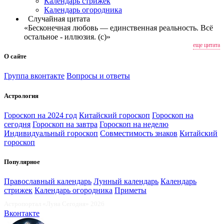
Календарь стрижек
Календарь огородника
Случайная цитата
«Бесконечная любовь — единственная реальность. Всё
остальное - иллюзия. (c)»
еще цитата
О сайте
Группа вконтакте
Вопросы и ответы
Астрология
Гороскоп на 2024 год
Китайский гороскоп
Гороскоп на
сегодня
Гороскоп на завтра
Гороскоп на неделю
Индивидуальный гороскоп
Совместимость знаков
Китайский
гороскоп
Популярное
Православный календарь
Лунный календарь
Календарь
стрижек
Календарь огородника
Приметы
Астропортал «Луна Сегодня» 2026
Вконтакте