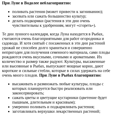
При Луне в Водолее неблагоприятно:
поливать растения (может привести к загниванию);
засевать или сажать большинство культур;
делать подкормки (растения в эти дни очень
чувствительны к удобрениям, могут «сгореть»).
Те дни лунного календаря, когда Луна находится в Рыбах,
считаются очень благоприятными для работ огородника и
садовода. И хотя снятый с посаженных в эти дни растений
урожай не способен долго храниться и совершенно
непригоден для получения семенного материала, сами плоды
рождаются очень вкусными, сочными и ароматными. Их
количество и размер также радуют. Культуры, высаженные
или высеянные в Рыбах, выпускают мощные корни, дают
короткие и сильные стебли, которые в силах удержать на себе
очень много плодов.
При Луне в Рыбах благоприятно:
высаживать и размножать любые культуры, плоды с
которых планируется быстро реализовать или
законсервировать;
сажать цветы и цветущие кустарники (цветение будет
пышным, длительным и красивым);
умеренно поливать и подкармливать растения;
заготавливать верхушки лекарственных растений;