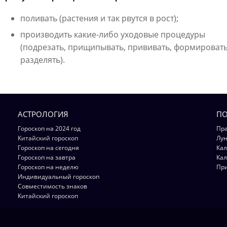
поливать (растения и так рвутся в рост);
производить какие-либо уходовые процедуры
(подрезать, прищипывать, прививать, формировать
разделять).
АСТРОЛОГИЯ
ПО
Гороскоп на 2024 год
Пра
Китайский гороскоп
Лун
Гороскоп на сегодня
Кал
Гороскоп на завтра
Кал
Гороскоп на неделю
Пр
Индивидуальный гороскоп
Совместимость знаков
Китайский гороскоп