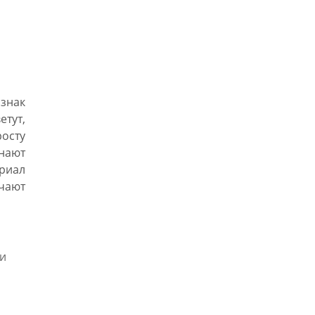
знак
етут,
росту
нают
ериал
учают
ни