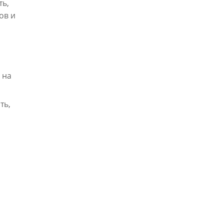
ть,
ов и
 на
ть,