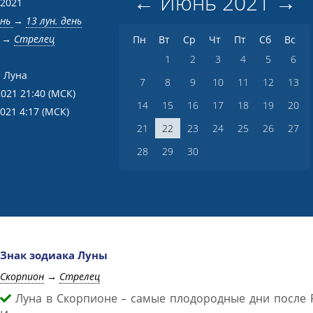
←
Июнь
2021
→
 2021
ень
→
13 лун. день
→
Стрелец
Пн
Вт
Ср
Чт
Пт
Сб
Вс
1
2
3
4
5
6
 Луна
7
8
9
10
11
12
13
2021 21:40
(МСК)
14
15
16
17
18
19
20
2021 4:17
(МСК)
21
22
23
24
25
26
27
28
29
30
Знак зодиака Луны
Скорпион
→
Стрелец
Луна в Скорпионе – самые плодородные дни после Р