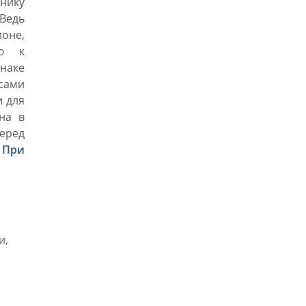
нику
 Ведь
оне,
ью к
знаке
сами
и для
на в
еред
.
При
и,