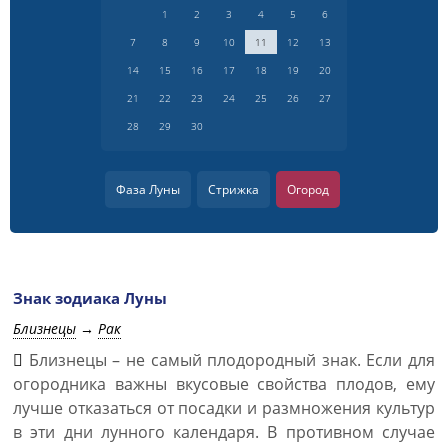
1
2
3
4
5
6
7
8
9
10
11
12
13
14
15
16
17
18
19
20
21
22
23
24
25
26
27
28
29
30
Фаза Луны
Стрижка
Огород
Знак зодиака Луны
Близнецы
→
Рак
Близнецы – не самый плодородный знак. Если для
огородника важны вкусовые свойства плодов, ему
лучше отказаться от посадки и размножения культур
в эти дни лунного календаря. В противном случае