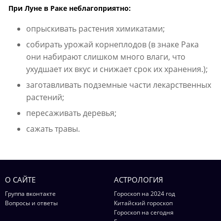
При Луне в Раке неблагоприятно:
опрыскивать растения химикатами;
собирать урожай корнеплодов (в знаке Рака
они набирают слишком много влаги, что
ухудшает их вкус и снижает срок их хранения.);
заготавливать подземные части лекарственных
растений;
пересаживать деревья;
сажать травы.
О САЙТЕ
АСТРОЛОГИЯ
Группа вконтакте
Гороскоп на 2024 год
Вопросы и ответы
Китайский гороскоп
Гороскоп на сегодня