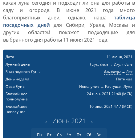
какая луна сегодня и подходит ли она для работы в
саду и огороде. В июне 2021 года много
благоприятных дней, однако, наша
таблица
посадочных дней
для Сибири, Урала, Москвы и
других областей покажет подходящие для
выбранного дня работы 11 июня 2021 года.
Дата
11 июня, 2021
Лунный день
1 лун. день
→
2 лун. день
Знак зодиака Луны
Близнецы
→
Рак
День недели
Пятница
Фаза Луны
Новолуние → Растущая Луна
Ближайшее
24 июн. 2021 21:40
(МСК)
полнолуние
Ближайшее
10 июл. 2021 4:17
(МСК)
новолуние
←
Июнь
2021
→
Пн
Вт
Ср
Чт
Пт
Сб
Вс