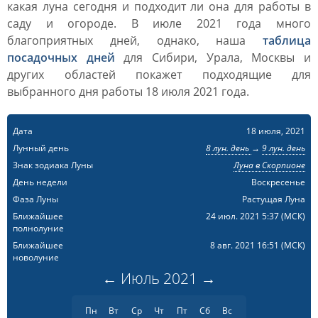
какая луна сегодня и подходит ли она для работы в
саду и огороде. В июле 2021 года много
благоприятных дней, однако, наша
таблица
посадочных дней
для Сибири, Урала, Москвы и
других областей покажет подходящие для
выбранного дня работы 18 июля 2021 года.
Дата
18 июля, 2021
Лунный день
8 лун. день
→
9 лун. день
Знак зодиака Луны
Луна в Скорпионе
День недели
Воскресенье
Фаза Луны
Растущая Луна
Ближайшее
24 июл. 2021 5:37
(МСК)
полнолуние
Ближайшее
8 авг. 2021 16:51
(МСК)
новолуние
←
Июль
2021
→
Пн
Вт
Ср
Чт
Пт
Сб
Вс