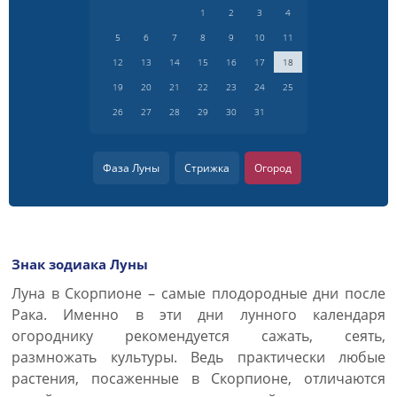
1
2
3
4
5
6
7
8
9
10
11
12
13
14
15
16
17
18
19
20
21
22
23
24
25
26
27
28
29
30
31
Фаза Луны
Стрижка
Огород
Знак зодиака Луны
Луна в Скорпионе – самые плодородные дни после
Рака. Именно в эти дни лунного календаря
огороднику рекомендуется сажать, сеять,
размножать культуры. Ведь практически любые
растения, посаженные в Скорпионе, отличаются