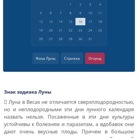
1
2
3
4
5
6
7
8
9
10
11
12
13
14
15
16
17
18
19
20
21
22
23
24
25
26
27
28
29
30
31
Фаза Луны
Стрижка
Огород
Знак зодиака Луны
Луна в Весах не отличается сверхплодородностью,
но и неплодородными эти дни лунного календаря
назвать нельзя. Посаженные в эти дни культуры
устойчивы к болезням и паразитам, а вдобавок они
дают очень вкусные плоды. Причем в большом