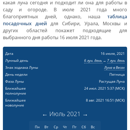
какая луна сегодня и подходит ли она для работы в
саду и огороде. В июле 2021 года много
благоприятных дней, однако, наша
таблица
посадочных дней
для Сибири, Урала, Москвы и
других областей покажет подходящие для
выбранного дня работы 16 июля 2021 года.
Дата
16 июля, 2021
Лунный день
6 лун. день
→
7 лун. день
Знак зодиака Луны
Луна в Весах
День недели
Пятница
Фаза Луны
Растущая Луна
Ближайшее
24 июл. 2021 5:37
(МСК)
полнолуние
Ближайшее
8 авг. 2021 16:51
(МСК)
новолуние
←
Июль
2021
→
Пн
Вт
Ср
Чт
Пт
Сб
Вс