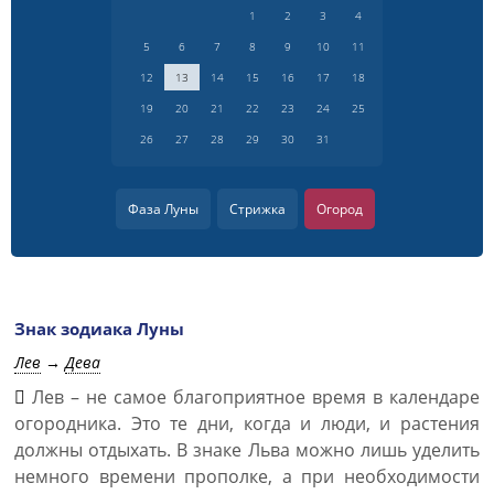
1
2
3
4
5
6
7
8
9
10
11
12
13
14
15
16
17
18
19
20
21
22
23
24
25
26
27
28
29
30
31
Фаза Луны
Стрижка
Огород
Знак зодиака Луны
Лев
→
Дева
Лев – не самое благоприятное время в календаре
огородника. Это те дни, когда и люди, и растения
должны отдыхать. В знаке Льва можно лишь уделить
немного времени прополке, а при необходимости