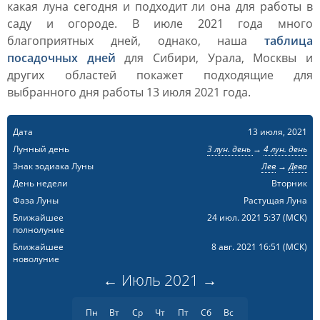
какая луна сегодня и подходит ли она для работы в
саду и огороде. В июле 2021 года много
благоприятных дней, однако, наша
таблица
посадочных дней
для Сибири, Урала, Москвы и
других областей покажет подходящие для
выбранного дня работы 13 июля 2021 года.
Дата
13 июля, 2021
Лунный день
3 лун. день
→
4 лун. день
Знак зодиака Луны
Лев
→
Дева
День недели
Вторник
Фаза Луны
Растущая Луна
Ближайшее
24 июл. 2021 5:37
(МСК)
полнолуние
Ближайшее
8 авг. 2021 16:51
(МСК)
новолуние
←
Июль
2021
→
Пн
Вт
Ср
Чт
Пт
Сб
Вс