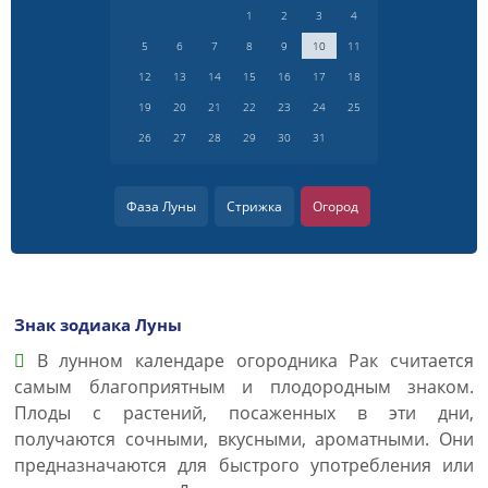
1
2
3
4
5
6
7
8
9
10
11
12
13
14
15
16
17
18
19
20
21
22
23
24
25
26
27
28
29
30
31
Фаза Луны
Стрижка
Огород
Знак зодиака Луны
В лунном календаре огородника Рак считается
самым благоприятным и плодородным знаком.
Плоды с растений, посаженных в эти дни,
получаются сочными, вкусными, ароматными. Они
предназначаются для быстрого употребления или