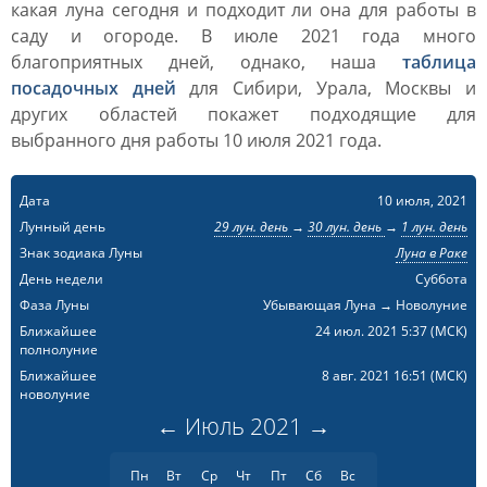
какая луна сегодня и подходит ли она для работы в
саду и огороде. В июле 2021 года много
благоприятных дней, однако, наша
таблица
посадочных дней
для Сибири, Урала, Москвы и
других областей покажет подходящие для
выбранного дня работы 10 июля 2021 года.
Дата
10 июля, 2021
Лунный день
29 лун. день
→
30 лун. день
→
1 лун. день
Знак зодиака Луны
Луна в Раке
День недели
Суббота
Фаза Луны
Убывающая Луна → Новолуние
Ближайшее
24 июл. 2021 5:37
(МСК)
полнолуние
Ближайшее
8 авг. 2021 16:51
(МСК)
новолуние
←
Июль
2021
→
Пн
Вт
Ср
Чт
Пт
Сб
Вс