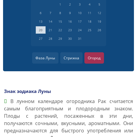
1
2
3
4
5
6
7
8
9
10
11
12
13
14
15
16
17
18
19
20
21
22
23
24
25
26
27
28
29
30
31
Фаза Луны
Стрижка
Огород
Знак зодиака Луны
В лунном календаре огородника Рак считается
самым благоприятным и плодородным знаком.
Плоды с растений, посаженных в эти дни,
получаются сочными, вкусными, ароматными. Они
предназначаются для быстрого употребления или