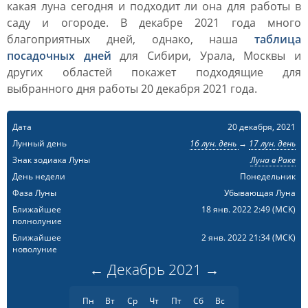
какая луна сегодня и подходит ли она для работы в
саду и огороде. В декабре 2021 года много
благоприятных дней, однако, наша
таблица
посадочных дней
для Сибири, Урала, Москвы и
других областей покажет подходящие для
выбранного дня работы 20 декабря 2021 года.
Дата
20 декабря, 2021
Лунный день
16 лун. день
→
17 лун. день
Знак зодиака Луны
Луна в Раке
День недели
Понедельник
Фаза Луны
Убывающая Луна
Ближайшее
18 янв. 2022 2:49
(МСК)
полнолуние
Ближайшее
2 янв. 2022 21:34
(МСК)
новолуние
←
Декабрь
2021
→
Пн
Вт
Ср
Чт
Пт
Сб
Вс