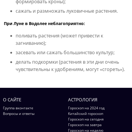
формировать кроны);
сажать и размножать луковичные растения.
При Луне в Водолее неблагоприятно:
поливать растения (может привести к
загниванию);
засевать или сажать большинство культур;
делать подкормки (растения в эти дни очень
чувствительны к удобрениям, могут «сгореть»).
О САЙТЕ
АСТРОЛОГИЯ
Группа вконтакте
Гороскоп на 2024 год
Вопросы и ответы
Китайский гороскоп
Гороскоп на сегодня
Гороскоп на завтра
Гороскоп на неделю