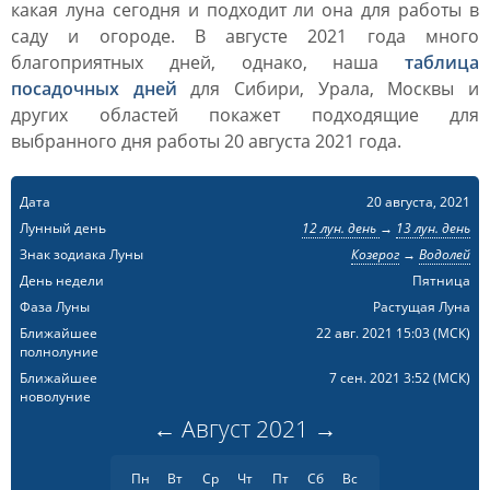
какая луна сегодня и подходит ли она для работы в
саду и огороде. В августе 2021 года много
благоприятных дней, однако, наша
таблица
посадочных дней
для Сибири, Урала, Москвы и
других областей покажет подходящие для
выбранного дня работы 20 августа 2021 года.
Дата
20 августа, 2021
Лунный день
12 лун. день
→
13 лун. день
Знак зодиака Луны
Козерог
→
Водолей
День недели
Пятница
Фаза Луны
Растущая Луна
Ближайшее
22 авг. 2021 15:03
(МСК)
полнолуние
Ближайшее
7 сен. 2021 3:52
(МСК)
новолуние
←
Август
2021
→
Пн
Вт
Ср
Чт
Пт
Сб
Вс