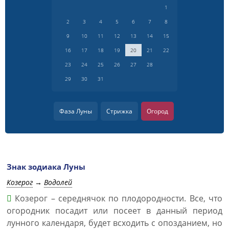
1
2
3
4
5
6
7
8
9
10
11
12
13
14
15
16
17
18
19
20
21
22
23
24
25
26
27
28
29
30
31
Фаза Луны
Стрижка
Огород
Знак зодиака Луны
Козерог
→
Водолей
Козерог – середнячок по плодородности. Все, что
огородник посадит или посеет в данный период
лунного календаря, будет всходить с опозданием, но