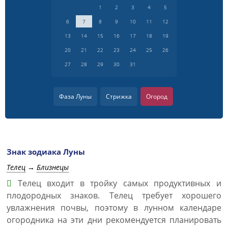
1
2
3
4
5
6
7
8
9
10
11
12
13
14
15
16
17
18
19
20
21
22
23
24
25
26
27
28
29
30
31
Фаза Луны
Стрижка
Огород
Знак зодиака Луны
Телец
→
Близнецы
Телец входит в тройку самых продуктивных и
плодородных знаков. Телец требует хорошего
увлажнения почвы, поэтому в лунном календаре
огородника на эти дни рекомендуется планировать