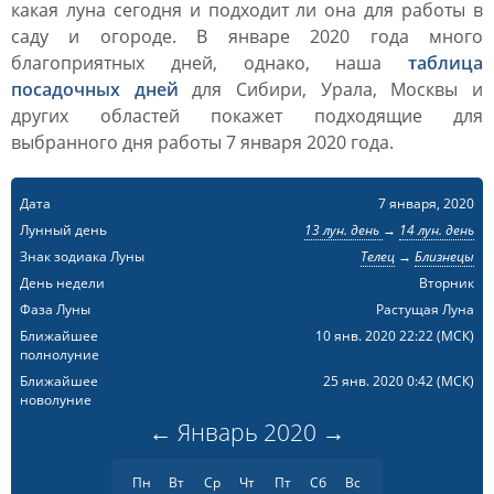
какая луна сегодня и подходит ли она для работы в
саду и огороде. В январе 2020 года много
благоприятных дней, однако, наша
таблица
посадочных дней
для Сибири, Урала, Москвы и
других областей покажет подходящие для
выбранного дня работы 7 января 2020 года.
Дата
7 января, 2020
Лунный день
13 лун. день
→
14 лун. день
Знак зодиака Луны
Телец
→
Близнецы
День недели
Вторник
Фаза Луны
Растущая Луна
Ближайшее
10 янв. 2020 22:22
(МСК)
полнолуние
Ближайшее
25 янв. 2020 0:42
(МСК)
новолуние
←
Январь
2020
→
Пн
Вт
Ср
Чт
Пт
Сб
Вс