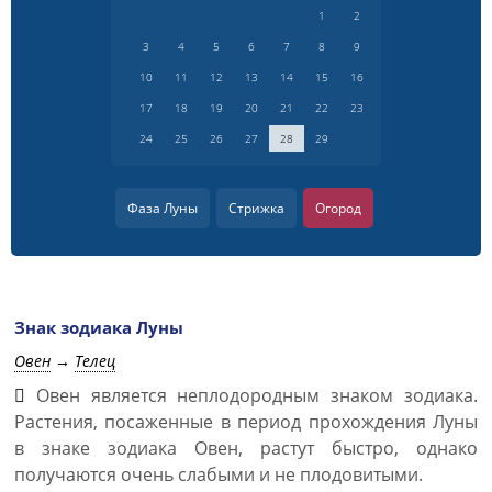
1
2
3
4
5
6
7
8
9
10
11
12
13
14
15
16
17
18
19
20
21
22
23
24
25
26
27
28
29
Фаза Луны
Стрижка
Огород
Знак зодиака Луны
Овен
→
Телец
Овен является неплодородным знаком зодиака.
Растения, посаженные в период прохождения Луны
в знаке зодиака Овен, растут быстро, однако
получаются очень слабыми и не плодовитыми.