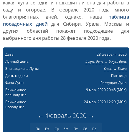
какая луна сегодня и подходит ли она для работы в
саду и огороде. В феврале 2020 года много
благоприятных дней, однако, наша
таблица
посадочных дней
для Сибири, Урала, Москвы и
других областей покажет подходящие для
выбранного дня работы 28 февраля 2020 года.
Дата
28 февраля, 2020
Лунный день
5 лун. день
→
6 лун. день
Знак зодиака Луны
Овен
→
Телец
День недели
Пятница
Фаза Луны
Растущая Луна
Ближайшее
9 мар. 2020 20:48
(МСК)
полнолуние
Ближайшее
24 мар. 2020 12:29
(МСК)
новолуние
←
Февраль
2020
→
Пн
Вт
Ср
Чт
Пт
Сб
Вс